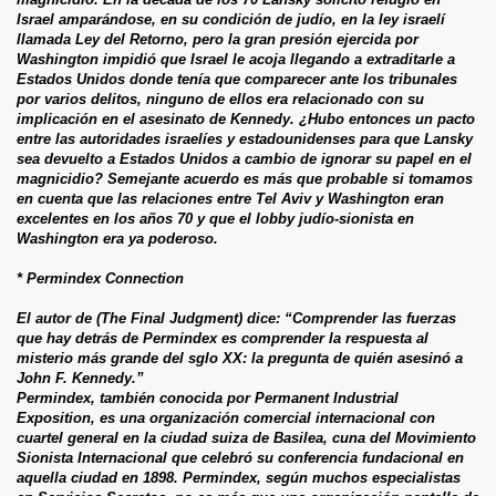
Israel amparándose, en su condición de judío, en la ley israelí
llamada Ley del Retorno, pero la gran presión ejercida por
Washington impidió que Israel le acoja llegando a extraditarle a
Estados Unidos donde tenía que comparecer ante los tribunales
por varios delitos, ninguno de ellos era relacionado con su
implicación en el asesinato de Kennedy. ¿Hubo entonces un pacto
entre las autoridades israelíes y estadounidenses para que Lansky
sea devuelto a Estados Unidos a cambio de ignorar su papel en el
magnicidio? Semejante acuerdo es más que probable si tomamos
en cuenta que las relaciones entre Tel Aviv y Washington eran
excelentes en los años 70 y que el lobby judío-sionista en
Washington era ya poderoso.
* Permindex Connection
El autor de (The Final Judgment) dice: “Comprender las fuerzas
que hay detrás de Permindex es comprender la respuesta al
misterio más grande del sglo XX: la pregunta de quién asesinó a
John F. Kennedy.”
Permindex, también conocida por Permanent Industrial
Exposition, es una organización comercial internacional con
cuartel general en la ciudad suiza de Basilea, cuna del Movimiento
Sionista Internacional que celebró su conferencia fundacional en
aquella ciudad en 1898. Permindex, según muchos especialistas