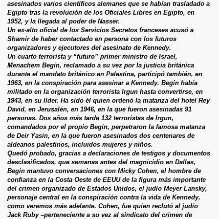
asesinados varios científicos alemanes que se habían trasladado a
Egipto tras la revolución de los Oficiales Libres en Egipto, en
1952, y la llegada al poder de Nasser.
Un ex-alto oficial de los Servicios Secretos franceses acusó a
Shamir de haber contactado en persona con los futuros
organizadores y ejecutores del asesinato de Kennedy.
Un cuarto terrorista y “futuro” primer ministro de Israel,
Menachem Begin, reclamado a su vez por la justicia británica
durante el mandato británico en Palestina, participó también, en
1963, en la conspiración para asesinar a Kennedy. Begin había
militado en la organización terrorista Irgun hasta convertirse, en
1943, en su líder. Ha sido él quien ordenó la matanza del hotel Rey
David, en Jerusalén, en 1946, en la que fueron asesinadas 91
personas. Dos años más tarde 132 terroristas de Irgun,
comandados por el propio Begin, perpetraron la famosa matanza
de Deir Yasin, en la que fueron asesinados dos centenares de
aldeanos palestinos, incluidos mujeres y niños.
Quedó probado, gracias a declaraciones de testigos y documentos
desclasificados, que semanas antes del magnicidio en Dallas,
Begin mantuvo conversaciones con Micky Cohen, el hombre de
confianza en la Costa Oeste de EEUU de la figura más importante
del crimen organizado de Estados Unidos, el judío Meyer Lansky,
personaje central en la conspiración contra la vida de Kennedy,
como veremos más adelante. Cohen, fue quien reclutó al judío
Jack Ruby –perteneciente a su vez al sindicato del crimen de