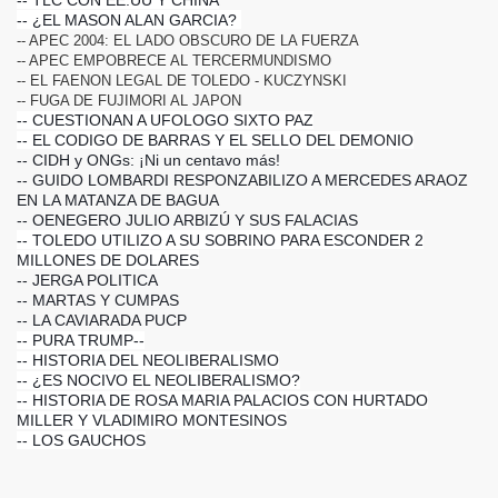
-- ¿EL MASON ALAN GARCIA?
-- APEC 2004: EL LADO OBSCURO DE LA FUERZA
-- APEC EMPOBRECE AL TERCERMUNDISMO
-- EL FAENON LEGAL DE TOLEDO - KUCZYNSKI
-- FUGA DE FUJIMORI AL JAPON
-- CUESTIONAN A UFOLOGO SIXTO PAZ
-- EL CODIGO DE BARRAS Y EL SELLO DEL DEMONIO
-- CIDH y ONGs: ¡Ni un centavo más!
-- GUIDO LOMBARDI RESPONZABILIZO A MERCEDES ARAOZ
EN LA MATANZA DE BAGUA
-- OENEGERO JULIO ARBIZÚ Y SUS FALACIAS
ovela.
-- TOLEDO UTILIZO A SU SOBRINO PARA ESCONDER 2
MILLONES DE DOLARES
-- JERGA POLITICA
-- MARTAS Y CUMPAS
-- LA CAVIARADA PUCP
-- PURA TRUMP
--
-- HISTORIA DEL NEOLIBERALISMO
-- ¿ES NOCIVO EL NEOLIBERALISMO?
-- HISTORIA DE ROSA MARIA PALACIOS CON HURTADO
MILLER Y VLADIMIRO MONTESINOS
-- LOS GAUCHOS