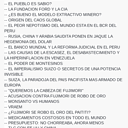
-- EL PUEBLO ES SABIO?
-- LA FUNDACION FORD Y LA CIA
-- ¿ES BUENO EL MODELO EXTRACTIVO MINERO?
CE
-- ORIGEN DEL CAOS GLOBAL
-- EL PEOR NEPOTISMO DEL MUNDO ESTA EN EL BCR DEL
PERU
-- RUSIA, CHINA Y ARABIA SAUDITA PONEN EN JAQUE LA
HEGEMONIA DEL DOLAR
-- EL BANCO MUNDIAL Y LA REFORMA JUDICIAL EN EL PERU
-- LAS CAUSAS DE LA ESCASEZ, EL DESABASTECIMIENTO Y
LA HIPERINFLACION EN VENEZUELA
-- EL PODER DE MONTESINOS
-- EL IMPERIALISMO SUIZO O SECRETOS DE UNA POTENCIA
INVISIBLE
-- SUIZA, LA PARADOJA DEL PAIS PACIFISTA MAS ARMADO DE
EUROPA
-- "QUEREMOS LA CABEZA DE FUJIMORI"
-- ACUSACION CONTRA FUJIMORI DE ROBO DE ORO
-- MONSANTO VS HUMANOS
-- VRAEM
-- ¿FUJIMORI SE ROBO EL ORO DEL PAITITI?
-- MEDICAMENTOS COSTOSOS EN TODO EL MUNDO
-- PRESUPUESTO: NO CHORREABA, AHORA MENOS
-- TLC CON EE.UU Y CHINA