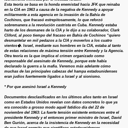
Esta teoría se basa en la honda enemistad hacía JFK que reinaba
en la CIA en 1963 a causa de la negativa de Kennedy a apoyar
militarmente a esta agencia en la invasión de la Bahía de
Cochinos, que fracasó estrepitosamente, lo que reforzó
sobremanera a la revolución castrista en Cuba. Kennedy estaba
harto de los desmanes de la CIA y le dijo a su colaborador, Clark
Cliford, al poco tiempo del fracaso en Bahía de Cochinos “quiero
desmantelar en mil pedazos a la CIA y moverlos a los cuatro
vientos�. Israel, mediante sus hombres en la CIA, estaba al tanto
de estas relaciones de máxima tensión entre Kennedy y la Agencia.
Otra teoría es la que implica el crimen organizado como
responsable del asesinato de Kennedy, porque este había
declarado la guerra a la mafia. Veremos más adelante cómo
muchas de las principales cabezas del hampa estadounidenses
eran judíos fuertemente ligados a Israel y al sionismo.
* Por que asesinó Israel a Kennedy
Documentos desclasificados en los últimos años tanto en Israel
como en Estados Unidos revelan con datos concretos lo que ya
era conocido a grosso modo aquél fatídico día del 22 de
noviembre del 1963: La fuerte tensión existente entonces entre el
presidente Kennedy y el entonces primer ministro de Israel, David
Ben Gurión, acerca de la insistencia de Kennedy en la necesidad
de que Israel permita que científicos estadounidenses