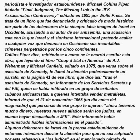
periodista e investigador estadounidense, Michael Collins Piper,
titulado “Final Judgment, The Missing Link in the JFK
Assassination Controversy” editado en 1995 por Wolfe Press. Se
trata de un libro que fue denunciado y criticado de modo histérico
por parte de los defensores de la siempre falsa imagen de Israel en
Occidente, acusando a su autor de ser antisemita, una acusación
esta con la que Israel y el sionismo internacional pretende acallar
a cualquier voz que denuncia en Occidente sus incontables
crímenes perpetrados por los cinco continentes.
Collins Piper dice, refriéndose a como se le ocurrió escribir esta
obra, que leyendo el libro “Coup d´Etat in America” de A.J.
Weberman y Michael Canfield, editado en 1975, que versa sobre el
asesinato de Kennedy, le llamó la atención poderosamente un
párrafo, en la página 41 de ese libro, que dice así: “tras el
asesinato de Kennedy, un informante de los Servicios Secretos y
del FBI, quien se había infiltrado en un grupo de exiliados
cubanos anticastristas, a quienes intentaba vender metralletas,
informó de que el 21 de noviembre 1963 (un día antes del
magnicidio) que personas de ese grupo le dijeron: “ahora tenemos
mucho dinero, nuestros nuevos aliados serán los judíos, en
cuanto hayan despachado a JFK”. Este informante había
administrado fiables informaciones en el pasado”.
Algunos defensores de Israel en la prensa estadounidense de
entonces intentaron desviar la atención para que no sea salpicado
por esta referencia a “los judíos” en el mencionado párrafo de