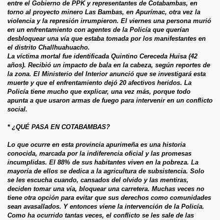
entre el Gobierno de PPK y representantes de Cotabambas, en
torno al proyecto minero Las Bambas, en Apurímac, otra vez la
violencia y la represión irrumpieron. El viernes una persona murió
en un enfrentamiento con agentes de la Policía que querían
desbloquear una vía que estaba tomada por los manifestantes en
el distrito Challhuahuacho.
La víctima mortal fue identificada Quintino Cereceda Huisa (42
años). Recibió un impacto de bala en la cabeza, según reportes de
la zona. El Ministerio del Interior anunció que se investigará esta
muerte y que el enfrentamiento dejó 20 afectivos heridos. La
Policía tiene mucho que explicar, una vez más, porque todo
apunta a que usaron armas de fuego para intervenir en un conflicto
social.
* ¿QUÉ PASA EN COTABAMBAS?
Lo que ocurre en esta provincia apurimeña es una historia
conocida, marcada por la indiferencia oficial y las promesas
incumplidas. El 88% de sus habitantes viven en la pobreza. La
mayoría de ellos se dedica a la agricultura de subsistencia. Solo
se les escucha cuando, cansados del olvido y las mentiras,
deciden tomar una vía, bloquear una carretera. Muchas veces no
tiene otra opción para evitar que sus derechos como comunidades
sean avasallados. Y entonces viene la intervención de la Policía.
Como ha ocurrido tantas veces, el conflicto se les sale de las