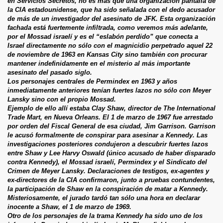
en Servicios Secretos, no es más que una organización pantalla de
la CIA estadounidense, que ha sido señalada con el dedo acusador
de más de un investigador del asesinato de JFK. Esta organización
fachada está fuertemente infiltrada, como veremos más adelante,
por el Mossad israelí y es el “eslabón perdido” que conecta a
Israel directamente no sólo con el magnicidio perpetrado aquel 22
de noviembre de 1963 en Kansas City sino también con procurar
mantener indefinidamente en el misterio al más importante
asesinato del pasado siglo.
Los personajes centrales de Permindex en 1963 y años
inmediatamente anteriores tenían fuertes lazos no sólo con Meyer
Lansky sino con el propio Mossad.
Ejemplo de ello allí estaba Clay Shaw, director de The International
Trade Mart, en Nueva Orleans. El 1 de marzo de 1967 fue arrestado
por orden del Fiscal General de esa ciudad, Jim Garrison. Garrison
le acusó formalmente de conspirar para asesinar a Kennedy. Las
investigaciones posteriores condujeron a descubrir fuertes lazos
entre Shaw y Lee Harvy Oswald (único acusado de haber disparado
contra Kennedy), el Mossad israelí, Permindex y el Sindicato del
Crimen de Meyer Lansky. Declaraciones de testigos, ex-agentes y
ex-directores de la CIA confirmaron, junto a pruebas contundentes,
la participación de Shaw en la conspiración de matar a Kennedy.
Misteriosamente, el jurado tardó tan sólo una hora en declarar
inocente a Shaw, el 1 de marzo de 1969.
Otro de los personajes de la trama Kennedy ha sido uno de los