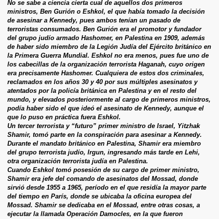
No se sabe a ciencia cierta cual de aquellos dos primeros
ministros, Ben Gurión o Eshkol, el que había tomado la decisión
de asesinar a Kennedy, pues ambos tenían un pasado de
terroristas consumados. Ben Gurión era el promotor y fundador
del grupo judío armado Hashomer, en Palestina en 1909, además
de haber sido miembro de la Legión Judía del Ejército británico en
la Primera Guerra Mundial. Eshkol no era menos, pues fue uno de
los cabecillas de la organización terrorista Haganah, cuyo origen
era precisamente Hashomer. Cualquiera de estos dos criminales,
reclamados en los años 30 y 40 por sus múltiples asesinatos y
atentados por la policía británica en Palestina y en el resto del
mundo, y elevados posteriormente al cargo de primeros ministros,
podía haber sido el que ideó el asesinato de Kennedy, aunque el
que lo puso en práctica fuera Eshkol.
Un tercer terrorista y “futuro” primer ministro de Israel, Yitzhak
Shamir, tomó parte en la conspiración para asesinar a Kennedy.
Durante el mandato británico en Palestina, Shamir era miembro
del grupo terrorista judío, Irgun, ingresando más tarde en Lehi,
otra organización terrorista judía en Palestina.
Cuando Eshkol tomó posesión de su cargo de primer ministro,
Shamir era jefe del comando de asesinatos del Mossad, donde
sirvió desde 1955 a 1965, período en el que residía la mayor parte
del tiempo en París, donde se ubicaba la oficina europea del
Mossad. Shamir se dedicaba en el Mossad, entre otras cosas, a
ejecutar la llamada Operación Damocles, en la que fueron