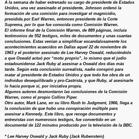
A la semana de haber estrenado su cargo de presidente de Estados
Unidos, una vez asesinado el presidente, Johnson ordenó la
formación de una comisión para investigar el magnicidio,
presidida por Earl Warren, entonces presidente de la Corte
Suprema, por lo que fue conocida como Comisión Warren.
El informe final de la Comisión Warren, de 889 páginas, incluía
testimonios de 552 testigos, miles de documentos y unas cuantas
conclusiones. Estas venían a simplificar escandalosamente los
acontecimientos acaecidos en Dallas aquel 22 de noviembre de
1963 y el posterior asesinato de Lee Harvey Oswald, reduciéndolo
a que Oswald actuó por “motu proprio”, lo mismo que el judío
estadounidense Jack Ruby al asesinar a Oswald dos días más
tarde. Según esta conclusión surrealista, nadie conspiró para
matar al presidente de Estados Unidos y que todo fue obra de un
individuo desequilibrado y pro-Castrista, y que Ruby, al asesinarle
lo hacía porque sí, por iniciativa propia.
Algunos autores desmontaron las conclusiones de la Comisión
Warren, como el propio Collins Piper.
Otro autor, Mark Lane, en su libro Rush to Judgment, 1966, llega a
la conclusión de que hubo una conspiración múltiple para
asesinar a Kennedy. Este libro, que recoge documentos y
entrevistas con numerosos testigos, fue convertido en un
documental de 122 minutos producido por la televisión de la BBC.
* Lee Harvey Oswald y Jack Ruby (Jack Rubenstein)