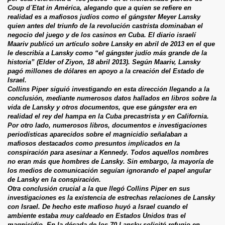
Coup d´Etat in América, alegando que a quien se refiere en
realidad es a mafiosos judíos como el gángster Meyer Lansky
quien antes del triunfo de la revolución castrista dominaban el
negocio del juego y de los casinos en Cuba. El diario israelí
Maariv publicó un artículo sobre Lansky en abril de 2013 en el que
le describía a Lansky como “el gángster judío más grande de la
historia” (Elder of Ziyon, 18 abril 2013). Según Maariv, Lansky
pagó millones de dólares en apoyo a la creación del Estado de
Israel.
Collins Piper siguió investigando en esta dirección llegando a la
conclusión, mediante numerosos datos hallados en libros sobre la
vida de Lansky y otros documentos, que ese gángster era en
realidad el rey del hampa en la Cuba precastrista y en California.
Por otro lado, numerosos libros, documentos e investigaciones
periodísticas aparecidos sobre el magnicidio señalaban a
mafiosos destacados como presuntos implicados en la
conspiración para asesinar a Kennedy. Todos aquellos nombres
no eran más que hombres de Lansky. Sin embargo, la mayoría de
los medios de comunicación seguían ignorando el papel angular
de Lansky en la conspiración.
Otra conclusión crucial a la que llegó Collins Piper en sus
investigaciones es la existencia de estrechas relaciones de Lansky
con Israel. De hecho este mafioso huyó a Israel cuando el
ambiente estaba muy caldeado en Estados Unidos tras el
magnicidio. En la década de los 70 Lansky solicitó refugio en