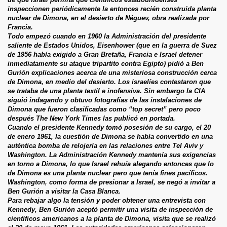
inspeccionen periódicamente la entonces recién construida planta
nuclear de Dimona, en el desierto de Néguev, obra realizada por
Francia.
Todo empezó cuando en 1960 la Administración del presidente
saliente de Estados Unidos, Eisenhower (que en la guerra de Suez
de 1956 había exigido a Gran Bretaña, Francia e Israel detener
inmediatamente su ataque tripartito contra Egipto) pidió a Ben
Gurión explicaciones acerca de una misteriosa construcción cerca
de Dimona, en medio del desierto. Los israelíes contestaron que
se trataba de una planta textil e inofensiva. Sin embargo la CIA
siguió indagando y obtuvo fotografías de las instalaciones de
Dimona que fueron clasificadas como “top secret” pero poco
después The New York Times las publicó en portada.
Cuando el presidente Kennedy tomó posesión de su cargo, el 20
de enero 1961, la cuestión de Dimona se había convertido en una
auténtica bomba de relojería en las relaciones entre Tel Aviv y
Washington. La Administración Kennedy mantenía sus exigencias
en torno a Dimona, lo que Israel rehuía alegando entonces que lo
de Dimona es una planta nuclear pero que tenía fines pacíficos.
Washington, como forma de presionar a Israel, se negó a invitar a
Ben Gurión a visitar la Casa Blanca.
Para rebajar algo la tensión y poder obtener una entrevista con
Kennedy, Ben Gurión aceptó permitir una visita de inspección de
científicos americanos a la planta de Dimona, visita que se realizó