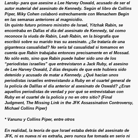
Lansky- para que asesine a Lee Harvey Oswald, acusado de ser el
autor material del asesinato de Kennedy. Según el libro de Collins
Piper, Miky Cohen colaboró estrechamente con Menachem Begin
en las semanas anteriores al magnicidio.
Un quinto futuro primero ministro de Israel, Yitzhak Rabin, se
encontraba en Dallas el día del asesinato de Kennedy, tal como
reconoce la viuda de Rabin, Leah Rabin, en la biografía que
escribió sobre su marido tras su asesinato. ¿Se trataría de una
gigantesca casualidad? No sería tal casualidad si tomamos en
cuenta que Rabin trabajaba entonces precisamente en el Mossad.
No sólo esto, sino que Rabin puede haber sido uno de los
“periodistas israelíes” que entrevistaron a Jack Ruby, el asesino
de Lee Harvey Oswald, 2 días después de que este hubiera sido
detenido y acusado de matar a Kennedy. ¿Qué hacían unos
periodistas israelíes entrevistando a Ruby en el cuartel general de
la policía de Dalllas el día anterior al asesinato de Oswald? ¿Eran
aquellos periodistas de verdad y por qué se entrevistaban con
Ruby en el cuartel de la policía y no en otro sitio? (Final
Judgment, The Missing Link in the JFK Assassination Controversy,
Michael Collins Piper)
* Vanunu y Collins Piper, entre otros
En realidad, la teoría de que Israel estaba detrás del asesinato de
JFK, ni es nueva ni es extraña, pero nunca fue tomada en serio ni