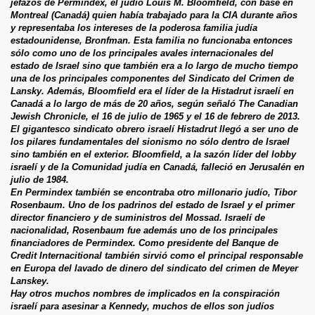
jefazos de Permindex, el judío Louis M. Bloomfield, con base en
Montreal (Canadá) quien había trabajado para la CIA durante años
y representaba los intereses de la poderosa familia judía
estadounidense, Bronfman. Esta familia no funcionaba entonces
sólo como uno de los principales avales internacionales del
estado de Israel sino que también era a lo largo de mucho tiempo
una de los principales componentes del Sindicato del Crimen de
Lansky. Además, Bloomfield era el líder de la Histadrut israelí en
Canadá a lo largo de más de 20 años, según señaló The Canadian
Jewish Chronicle, el 16 de julio de 1965 y el 16 de febrero de 2013.
El gigantesco sindicato obrero israelí Histadrut llegó a ser uno de
los pilares fundamentales del sionismo no sólo dentro de Israel
sino también en el exterior. Bloomfield, a la sazón líder del lobby
israelí y de la Comunidad judía en Canadá, falleció en Jerusalén en
julio de 1984.
En Permindex también se encontraba otro millonario judío, Tibor
Rosenbaum. Uno de los padrinos del estado de Israel y el primer
director financiero y de suministros del Mossad. Israelí de
nacionalidad, Rosenbaum fue además uno de los principales
financiadores de Permindex. Como presidente del Banque de
Credit Internacitional también sirvió como el principal responsable
en Europa del lavado de dinero del sindicato del crimen de Meyer
Lanskey.
Hay otros muchos nombres de implicados en la conspiración
israelí para asesinar a Kennedy, muchos de ellos son judíos