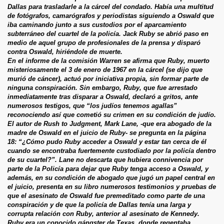
Dallas para trasladarle a la cárcel del condado. Había una multitud
de fotógrafos, camarógrafos y periodistas siguiendo a Oswald que
iba caminando junto a sus custodios por el aparcamiento
subterráneo del cuartel de la policía. Jack Ruby se abrió paso en
medio de aquel grupo de profesionales de la prensa y disparó
contra Oswald, hiriéndole de muerte.
En el informe de la comisión Warren se afirma que Ruby, muerto
misteriosamente el 3 de enero de 1967 en la cárcel (se dijo que
murió de cáncer), actuó por iniciativa propia, sin formar parte de
ninguna conspiración. Sin embargo, Ruby, que fue arrestado
inmediatamente tras disparar a Oswald, declaró a gritos, ante
numerosos testigos, que “los judíos tenemos agallas”
reconociendo así que cometió su crimen en su condición de judío.
El autor de Rush to Judgment, Mark Lane, -que era abogado de la
madre de Oswald en el juicio de Ruby- se pregunta en la página
18: “¿Cómo pudo Ruby acceder a Oswald y estar tan cerca de él
cuando se encontraba fuertemente custodiado por la policía dentro
de su cuartel?”. Lane no descarta que hubiera connivencia por
parte de la Policía para dejar que Ruby tenga acceso a Oswald, y
además, en su condición de abogado que jugó un papel central en
el juicio, presenta en su libro numerosos testimonios y pruebas de
que el asesinato de Oswald fue premeditado como parte de una
conspiración y de que la policía de Dallas tenía una larga y
corrupta relación con Ruby, anterior al asesinato de Kennedy.
Ruby era un conocido gángster de Texas, donde regentaba