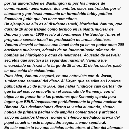
por las autoridades de Washington ni por los medios de
comunicación americanos, dos ámbitos estos controlados por el
sionismo y por Israel mediante un formidable lobby político-
financiero judío que los tiene sometidos.
Un ejemplo de ello es el disidente israelí, Mordechai Vanunu, que
durante 10 años trabajó como técnico en la planta nuclear de
Dimona y que en 1986 reveló al londinense The Sunday Times el
programa secreto israelí de producción de armas atómicas.
Vanunu desveló entonces que Israel tenía ya en su poder unos 200
artefactos nucleares, además de un indeterminado número de
bombas de hidrógeno y otras de neutrones. Acusado de desvelar
secretos que afectan a la seguridad nacional, Vanunu fue
encarcelado en Israel a lo largo de 18 años, 11 de los cuales pasó
en una celda de aislamiento.
Pues bien, Vanunu aseguró, en una entrevista con Al Wasat,
suplemento semanal del diario Al Hayat, que se edita en Londres,
publicada el 25 de julio 2004, que había “indicios casi ciertos” de
que Israel estuvo envuelto en el asesinato de Kennedy, con el
objetivo de poner fin a las presiones que Kennedy ejercía para
lograr que EEUU inspeccione periódicamente la planta nuclear de
Dimona. Sus declaraciones dieron la vuelta al mundo, siendo
noticia de primera página y de amplios comentarios y artículos,
salvo en Estados Unidos, donde el silencio mediático acerca del
papel israelí en este magnicidio seguía siendo sepulcral.
En este contexto hay que señalar, entre otros, al libro del afamado