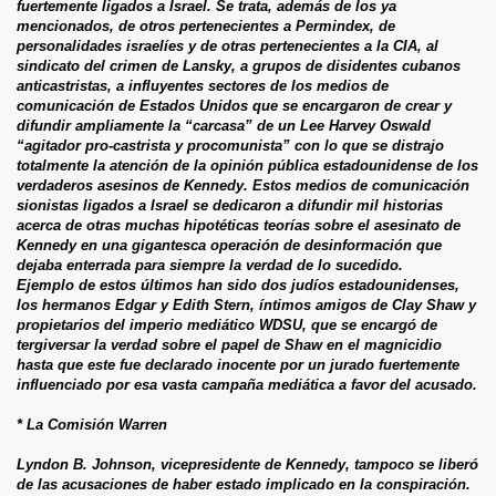
fuertemente ligados a Israel. Se trata, además de los ya
mencionados, de otros pertenecientes a Permindex, de
personalidades israelíes y de otras pertenecientes a la CIA, al
sindicato del crimen de Lansky, a grupos de disidentes cubanos
anticastristas, a influyentes sectores de los medios de
comunicación de Estados Unidos que se encargaron de crear y
difundir ampliamente la “carcasa” de un Lee Harvey Oswald
“agitador pro-castrista y procomunista” con lo que se distrajo
totalmente la atención de la opinión pública estadounidense de los
verdaderos asesinos de Kennedy. Estos medios de comunicación
sionistas ligados a Israel se dedicaron a difundir mil historias
acerca de otras muchas hipotéticas teorías sobre el asesinato de
Kennedy en una gigantesca operación de desinformación que
dejaba enterrada para siempre la verdad de lo sucedido.
Ejemplo de estos últimos han sido dos judíos estadounidenses,
los hermanos Edgar y Edith Stern, íntimos amigos de Clay Shaw y
propietarios del imperio mediático WDSU, que se encargó de
tergiversar la verdad sobre el papel de Shaw en el magnicidio
hasta que este fue declarado inocente por un jurado fuertemente
influenciado por esa vasta campaña mediática a favor del acusado.
* La Comisión Warren
Lyndon B. Johnson, vicepresidente de Kennedy, tampoco se liberó
de las acusaciones de haber estado implicado en la conspiración.