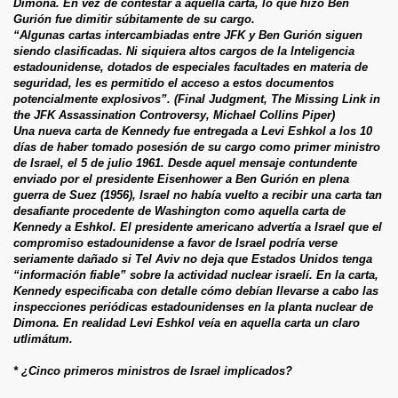
Dimona. En vez de contestar a aquella carta, lo que hizo Ben
Gurión fue dimitir súbitamente de su cargo.
“Algunas cartas intercambiadas entre JFK y Ben Gurión siguen
siendo clasificadas. Ni siquiera altos cargos de la Inteligencia
estadounidense, dotados de especiales facultades en materia de
seguridad, les es permitido el acceso a estos documentos
potencialmente explosivos”. (Final Judgment, The Missing Link in
the JFK Assassination Controversy, Michael Collins Piper)
Una nueva carta de Kennedy fue entregada a Levi Eshkol a los 10
días de haber tomado posesión de su cargo como primer ministro
de Israel, el 5 de julio 1961. Desde aquel mensaje contundente
enviado por el presidente Eisenhower a Ben Gurión en plena
guerra de Suez (1956), Israel no había vuelto a recibir una carta tan
desafiante procedente de Washington como aquella carta de
Kennedy a Eshkol. El presidente americano advertía a Israel que el
compromiso estadounidense a favor de Israel podría verse
seriamente dañado si Tel Aviv no deja que Estados Unidos tenga
“información fiable” sobre la actividad nuclear israelí. En la carta,
Kennedy especificaba con detalle cómo debían llevarse a cabo las
inspecciones periódicas estadounidenses en la planta nuclear de
Dimona. En realidad Levi Eshkol veía en aquella carta un claro
utlimátum.
* ¿Cinco primeros ministros de Israel implicados?