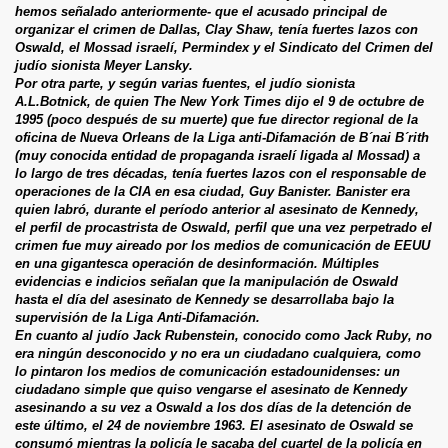
hemos señalado anteriormente- que el acusado principal de
organizar el crimen de Dallas, Clay Shaw, tenía fuertes lazos con
Oswald, el Mossad israelí, Permindex y el Sindicato del Crimen del
judío sionista Meyer Lansky.
Por otra parte, y según varias fuentes, el judío sionista
A.L.Botnick, de quien The New York Times dijo el 9 de octubre de
1995 (poco después de su muerte) que fue director regional de la
oficina de Nueva Orleans de la Liga anti-Difamación de B´nai B´rith
(muy conocida entidad de propaganda israelí ligada al Mossad) a
lo largo de tres décadas, tenía fuertes lazos con el responsable de
operaciones de la CIA en esa ciudad, Guy Banister. Banister era
quien labró, durante el período anterior al asesinato de Kennedy,
el perfil de procastrista de Oswald, perfil que una vez perpetrado el
crimen fue muy aireado por los medios de comunicación de EEUU
en una gigantesca operación de desinformación. Múltiples
evidencias e indicios señalan que la manipulación de Oswald
hasta el día del asesinato de Kennedy se desarrollaba bajo la
supervisión de la Liga Anti-Difamación.
En cuanto al judío Jack Rubenstein, conocido como Jack Ruby, no
era ningún desconocido y no era un ciudadano cualquiera, como
lo pintaron los medios de comunicación estadounidenses: un
ciudadano simple que quiso vengarse el asesinato de Kennedy
asesinando a su vez a Oswald a los dos días de la detención de
este último, el 24 de noviembre 1963. El asesinato de Oswald se
consumó mientras la policía le sacaba del cuartel de la policía en