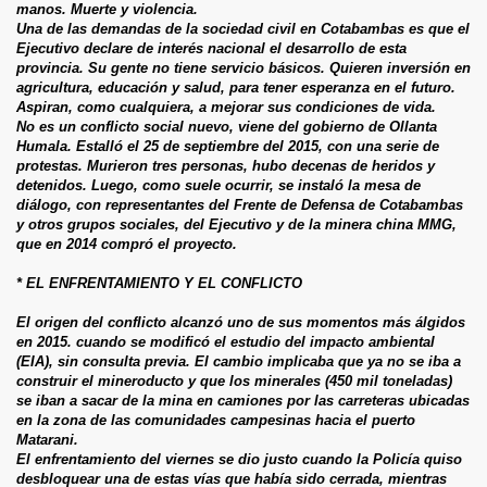
manos. Muerte y violencia.
Una de las demandas de la sociedad civil en Cotabambas es que el
Ejecutivo declare de interés nacional el desarrollo de esta
provincia. Su gente no tiene servicio básicos. Quieren inversión en
agricultura, educación y salud, para tener esperanza en el futuro.
Aspiran, como cualquiera, a mejorar sus condiciones de vida.
No es un conflicto social nuevo, viene del gobierno de Ollanta
Humala. Estalló el 25 de septiembre del 2015, con una serie de
protestas. Murieron tres personas, hubo decenas de heridos y
detenidos. Luego, como suele ocurrir, se instaló la mesa de
diálogo, con representantes del Frente de Defensa de Cotabambas
y otros grupos sociales, del Ejecutivo y de la minera china MMG,
que en 2014 compró el proyecto.
* EL ENFRENTAMIENTO Y EL CONFLICTO
El origen del conflicto alcanzó uno de sus momentos más álgidos
en 2015. cuando se modificó el estudio del impacto ambiental
(EIA), sin consulta previa. El cambio implicaba que ya no se iba a
construir el mineroducto y que los minerales (450 mil toneladas)
se iban a sacar de la mina en camiones por las carreteras ubicadas
en la zona de las comunidades campesinas hacia el puerto
Matarani.
El enfrentamiento del viernes se dio justo cuando la Policía quiso
desbloquear una de estas vías que había sido cerrada, mientras