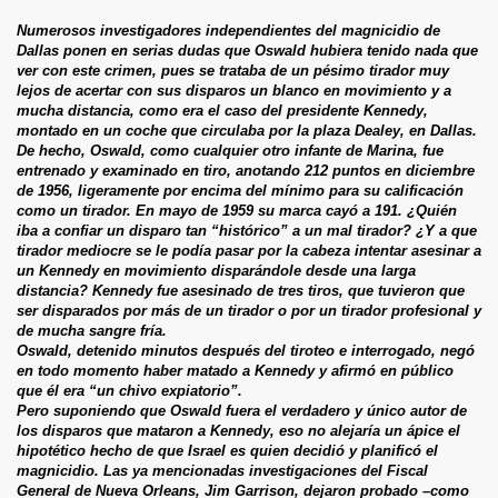
Numerosos investigadores independientes del magnicidio de
Dallas ponen en serias dudas que Oswald hubiera tenido nada que
ver con este crimen, pues se trataba de un pésimo tirador muy
lejos de acertar con sus disparos un blanco en movimiento y a
mucha distancia, como era el caso del presidente Kennedy,
montado en un coche que circulaba por la plaza Dealey, en Dallas.
De hecho, Oswald, como cualquier otro infante de Marina, fue
entrenado y examinado en tiro, anotando 212 puntos en diciembre
de 1956, ligeramente por encima del mínimo para su calificación
como un tirador. En mayo de 1959 su marca cayó a 191. ¿Quién
iba a confiar un disparo tan “histórico” a un mal tirador? ¿Y a que
tirador mediocre se le podía pasar por la cabeza intentar asesinar a
un Kennedy en movimiento disparándole desde una larga
distancia? Kennedy fue asesinado de tres tiros, que tuvieron que
ser disparados por más de un tirador o por un tirador profesional y
de mucha sangre fría.
Oswald, detenido minutos después del tiroteo e interrogado, negó
en todo momento haber matado a Kennedy y afirmó en público
que él era “un chivo expiatorio”.
Pero suponiendo que Oswald fuera el verdadero y único autor de
los disparos que mataron a Kennedy, eso no alejaría un ápice el
hipotético hecho de que Israel es quien decidió y planificó el
magnicidio. Las ya mencionadas investigaciones del Fiscal
General de Nueva Orleans, Jim Garrison, dejaron probado –como