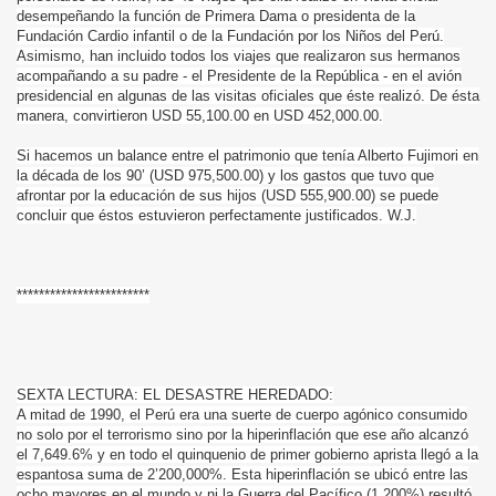
desempeñando la función de Primera Dama o presidenta de la
Fundación Cardio infantil o de la Fundación por los Niños del Perú.
Asimismo, han incluido todos los viajes que realizaron sus hermanos
acompañando a su padre - el Presidente de la República - en el avión
presidencial en algunas de las visitas oficiales que éste realizó. De ésta
manera, convirtieron USD 55,100.00 en USD 452,000.00.
Si hacemos un balance entre el patrimonio que tenía Alberto Fujimori en
la década de los 90’ (USD 975,500.00) y los gastos que tuvo que
afrontar por la educación de sus hijos (USD 555,900.00) se puede
concluir que éstos estuvieron perfectamente justificados. W.J.
************************
SEXTA LECTURA: EL DESASTRE HEREDADO:
A mitad de 1990, el Perú era una suerte de cuerpo agónico consumido
no solo por el terrorismo sino por la hiperinflación que ese año alcanzó
el 7,649.6% y en todo el quinquenio de primer gobierno aprista llegó a la
espantosa suma de 2’200,000%. Esta hiperinflación se ubicó entre las
ocho mayores en el mundo y ni la Guerra del Pacífico (1,200%) res
ultó