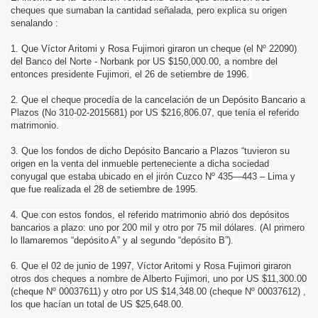
cheques que sumaban la cantidad señalada, pero explica su origen
senalando :
1. Que Víctor Aritomi y Rosa Fujimori giraron un cheque (el Nº 22090)
del Banco del Norte - Norbank por US $150,000.00, a nombre del
entonces presidente Fujimori, el 26 de setiembre de 1996.
2. Que el cheque procedía de la cancelación de un Depósito Bancario a
Plazos (No 310-02-2015681) por US $216,806.07, que tenía el referido
matrimonio.
3. Que los fondos de dicho Depósito Bancario a Plazos “tuvieron su
origen en la venta del inmueble perteneciente a dicha sociedad
conyugal que estaba ubicado en el jirón Cuzco Nº 435—443 – Lima y
que fue realizada el 28 de setiembre de 1995.
4. Que con estos fondos, el referido matrimonio abrió dos depósitos
bancarios a plazo: uno por 200 mil y otro por 75 mil dólares. (Al primero
lo llamaremos “depósito A” y al segundo “depósito B”).
6. Que el 02 de junio de 1997, Víctor Aritomi y Rosa Fujimori giraron
otros dos cheques a nombre de Alberto Fujimori, uno por US $11,300.00
(cheque Nº 00037611) y otro por US $14,348.00 (cheque Nº 00037612) ,
los que hacían un total de US $25,648.00.