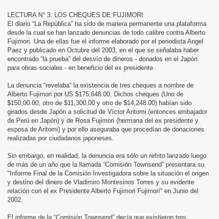
LECTURA N° 3: LOS CHEQUES DE FUJIMORI
El diario “La República” ha sido de manera permanente una plataforma
desde la cual se han lanzado denuncias de todo calibre contra Alberto
Fujimori. Una de ellas fue el informe elaborado por el periodista Angel
Paez y publicado en Octubre del 2003, en el que se señalaba haber
encontrado “la prueba” del desvío de dineros - donados en el Japón
para
obras sociales - en beneficio del ex presidente.
La denuncia “revelaba” la existencia de tres cheques a nombre de
Alberto Fujimori por US $175,648.00. Dichos cheques (Uno de
$150,00.00, otro de $11,300.00 y otro de $14,248.00) habían sido
girados desde Japón a solicitud de Víctor Aritomi (entonces embajador
de Perú en Japón) y de Rosa Fujimori (hermana del ex presidente y
esposa de Aritomi) y por ello aseguraba que procedían de donaciones
realizadas por ciudadanos japoneses.
Sin embargo, en realidad, la denuncia era sólo un refrito lanzado luego
de más de un año que la llamada “Comisión Townsend” presentara su
"Informe Final de la Comisión Investigadora sobre la situación el origen
y destino del dinero de Vladimiro Montesinos Torres y su evidente
relación con el ex Presidente Alberto Fujimori Fujimori" en Junio del
2002.
El informe de la “Comisión Townsend” decía que existieron tres