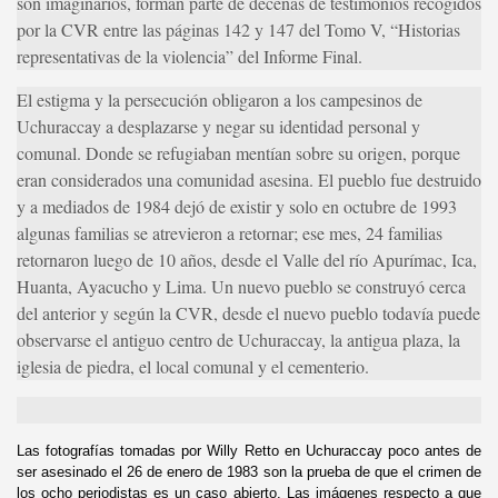
son imaginarios, forman parte de decenas de testimonios recogidos
por la CVR entre las páginas 142 y 147 del Tomo V, “Historias
representativas de la violencia” del Informe Final.
El estigma y la persecución obligaron a los campesinos de
Uchuraccay a desplazarse y negar su identidad personal y
comunal. Donde se refugiaban mentían sobre su origen, porque
eran considerados una comunidad asesina. El pueblo fue destruido
y a mediados de 1984 dejó de existir y solo en octubre de 1993
algunas familias se atrevieron a retornar; ese mes, 24 familias
retornaron luego de 10 años, desde el Valle del río Apurímac, Ica,
Huanta, Ayacucho y Lima. Un nuevo pueblo se construyó cerca
del anterior y según la CVR, desde el nuevo pueblo todavía puede
observarse el antiguo centro de Uchuraccay, la antigua plaza, la
iglesia de piedra, el local comunal y el cementerio.
Las fotografías tomadas por Willy Retto en Uchuraccay poco antes de
ser asesinado el 26 de enero de 1983 son la prueba de que el crimen de
los ocho periodistas es un caso abierto. Las imágenes respecto a que