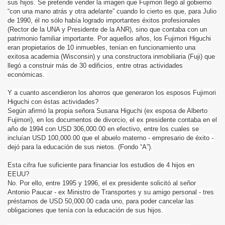
sus hijos. Se pretende vender la imagen que Fujimori llegó al gobierno
“con una mano atrás y otra adelante” cuando lo cierto es que, para Julio
de 1990, él no sólo había logrado importantes éxitos profesionales
(Rector de la UNA y Presidente de la ANR), sino que contaba con un
patrimonio familiar importante. Por aquellos años, los Fujimori Higuchi
eran propietarios de 10 inmuebles, tenían en funcionamiento una
exitosa academia (Wisconsin) y una constructora inmobiliaria (Fuji) que
llegó a construir más de 30 edificios, entre otras actividades
económicas.
Y a cuanto ascendieron los ahorros que generaron los esposos Fujimori
Higuchi con éstas actividades?
Según afirmó la propia señora Susana Higuchi (ex esposa de Alberto
Fujimori), en los documentos de divorcio, el ex presidente contaba en el
año de 1994 con USD 306,000.00 en efectivo, entre los cuales se
incluían USD 100,000.00 que el abuelo materno - empresario de éxito -
dejó para la educación de sus nietos. (Fondo “A”).
Esta cifra fue suficiente para financiar los estudios de 4 hijos en
EEUU?
No. Por ello, entre 1995 y 1996, el ex presidente solicitó al señor
Antonio Paucar - ex Ministro de Transportes y su amigo personal - tres
préstamos de USD 50,000.00 cada uno, para poder cancelar las
obligaciones que tenía con la educación de sus hijos.