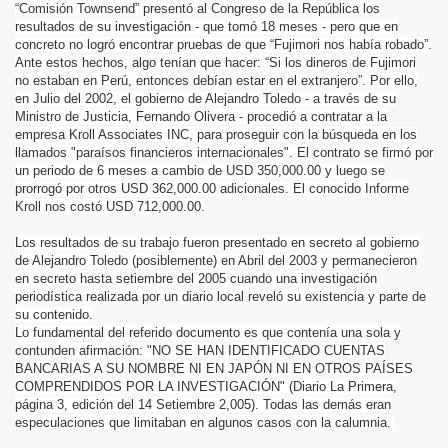
“Comisión Townsend” presentó al Congreso de la República los
resultados de su investigación - que tomó 18 meses - pero que en
concreto no logró encontrar pruebas de que “Fujimori nos había robado”.
Ante estos hechos, algo tenían que hacer: “Si los dineros de Fujimori
no estaban en Perú, entonces debían estar en el extranjero”. Por ello,
en Julio del 2002, el gobierno de Alejandro Toledo - a través de su
Ministro de Justicia, Fernando Olivera - procedió a contratar a la
empresa Kroll Associates INC, para proseguir con la búsqueda en los
llamados "paraísos financieros internacionales". El contrato se firmó por
un periodo de 6 meses a cambio de USD 350,000.00 y luego se
prorrogó por otros USD 362,000.00 adicionales. El conocido Informe
Kroll nos costó USD 712,000.00.
Los resultados de su trabajo fueron presentado en secreto al gobierno
de Alejandro Toledo (posiblemente) en Abril del 2003 y permanecieron
en secreto hasta setiembre del 2005 cuando una investigación
periodística realizada por un diario local reveló su existencia y parte de
su contenido.
Lo fundamental del referido documento es que contenía una sola y
contunden afirmación: "NO SE HAN IDENTIFICADO CUENTAS
BANCARIAS A SU NOMBRE NI EN JAPÓN NI EN OTROS PAÍSES
COMPRENDIDOS POR LA INVESTIGACIÓN" (Diario La Primera,
página 3, edición del 14 Setiembre 2,005). Todas las demás eran
especulaciones que limitaban en algunos casos con la calumnia.