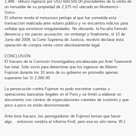
1,999 - obtuvo ingresos por USD 669,500.00 procedentes de la venta de
un inmueble de su propiedad de 2,575 m2 ubicado en Monterrico -
Surco.
El informe revela el minucioso peritaje al que fue sometida esta
transacción realizada ante notario público y no encuentra indicios para
señalar que existieron irregularidades. No obstante, la fiscalía formuló
denuncia y los jueces acusación, sin embargo y finalmente, el 10 de
Junio del 2008, la Corte Suprema de Justicia, resolvió declarar ésta
operación de compra venta como absolutamente legal.
CONCLUSION:
El fracaso de la Comisión Investigadora encabezada por Anel Townsend
ovela.
fue total. Sólo sirvió para determinar que los ingresos de Alberto
Fujimori durante los 10 anos de su gobierno en promedio apenas
superaron los S/.2,000.00.
La persecución contra Fujimori no pudo encontrar cuentas u
operaciones bancarias ilegales en el Perú y se limitó a elaborar un
documento con cientos de especulaciones carentes de sustento y que
poco a poco se están desmoronando.
Ante éste fracaso, los perseguidores de Fujimori tenían que hacer
algo… entonces vendría el Informe Kroll, pero ese es otro tema. W.J.