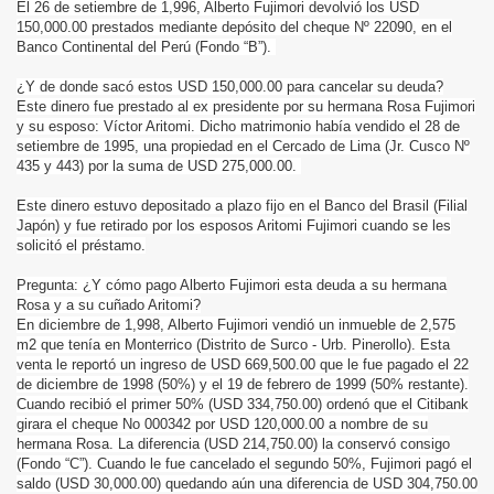
El 26 de setiembre de 1,996, Alberto Fujimori devolvió los USD
150,000.00 prestados mediante depósito del cheque Nº 22090, en el
Banco Continental del Perú (Fondo “B”).
¿Y de donde sacó estos USD 150,000.00 para cancelar su deuda?
Este dinero fue prestado al ex presidente por su hermana Rosa Fujimori
y su esposo: Víctor Aritomi. Dicho matrimonio había vendido el 28 de
setiembre de 1995, una propiedad en el Cercado de Lima (Jr. Cusco Nº
435 y 443) por la suma de USD 275,000.00.
Este dinero estuvo depositado a plazo fijo en el Banco del Brasil (Filial
Japón) y fue retirado por los esposos Aritomi Fujimori cuando se les
solicitó el préstamo.
Pregunta: ¿Y cómo pago Alberto Fujimori esta deuda a su hermana
Rosa y a su cuñado Aritomi?
En diciembre de 1,998, Alberto Fujimori vendió un inmueble de 2,575
m2 que tenía en Monterrico (Distrito de Surco - Urb. Pinerollo). Esta
venta le reportó un ingreso de USD 669,500.00 que le fue pagado el 22
de diciembre de 1998 (50%) y el 19 de febrero de 1999 (50% restante).
Cuando recibió el primer 50% (USD 334,750.00) ordenó que el Citibank
girara el cheque No 000342 por USD 120,000.00 a nombre de su
hermana Rosa. La diferencia (USD 214,750.00) la conservó consigo
(Fondo “C”). Cuando le fue cancelado el segundo 50%, Fujimori pagó el
saldo (USD 30,000.00) quedando aún una diferencia de USD 304,750.00