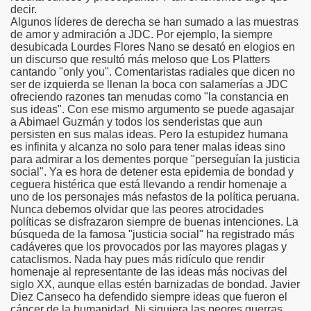
decir.
Algunos líderes de derecha se han sumado a las muestras
de amor y admiración a JDC. Por ejemplo, la siempre
CE
desubicada Lourdes Flores Nano se desató en elogios en
un discurso que resultó más meloso que Los Platters
cantando "only you". Comentaristas radiales que dicen no
ser de izquierda se llenan la boca con salamerías a JDC
ofreciendo razones tan menudas como "la constancia en
sus ideas". Con ese mismo argumento se puede agasajar
a Abimael Guzmán y todos los senderistas que aun
persisten en sus malas ideas. Pero la estupidez humana
es infinita y alcanza no solo para tener malas ideas sino
para admirar a los dementes porque "perseguían la justicia
social". Ya es hora de detener esta epidemia de bondad y
ceguera histérica que está llevando a rendir homenaje a
uno de los personajes más nefastos de la política peruana.
Nunca debemos olvidar que las peores atrocidades
políticas se disfrazaron siempre de buenas intenciones. La
búsqueda de la famosa "justicia social" ha registrado más
cadáveres que los provocados por las mayores plagas y
cataclismos. Nada hay pues más ridículo que rendir
homenaje al representante de las ideas más nocivas del
siglo XX, aunque ellas estén barnizadas de bondad. Javier
Diez Canseco ha defendido siempre ideas que fueron el
cáncer de la humanidad. Ni siquiera las peores guerras