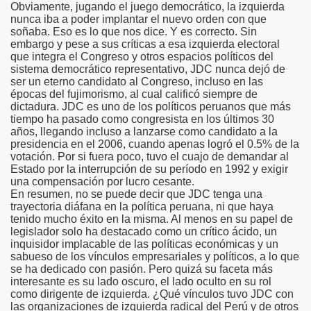
Obviamente, jugando el juego democrático, la izquierda
nunca iba a poder implantar el nuevo orden con que
soñaba. Eso es lo que nos dice. Y es correcto. Sin
embargo y pese a sus críticas a esa izquierda electoral
que integra el Congreso y otros espacios políticos del
sistema democrático representativo, JDC nunca dejó de
ser un eterno candidato al Congreso, incluso en las
épocas del fujimorismo, al cual calificó siempre de
dictadura. JDC es uno de los políticos peruanos que más
tiempo ha pasado como congresista en los últimos 30
años, llegando incluso a lanzarse como candidato a la
presidencia en el 2006, cuando apenas logró el 0.5% de la
votación. Por si fuera poco, tuvo el cuajo de demandar al
Estado por la interrupción de su período en 1992 y exigir
una compensación por lucro cesante.
En resumen, no se puede decir que JDC tenga una
trayectoria diáfana en la política peruana, ni que haya
tenido mucho éxito en la misma. Al menos en su papel de
legislador solo ha destacado como un crítico ácido, un
inquisidor implacable de las políticas económicas y un
sabueso de los vínculos empresariales y políticos, a lo que
se ha dedicado con pasión. Pero quizá su faceta más
interesante es su lado oscuro, el lado oculto en su rol
como dirigente de izquierda. ¿Qué vínculos tuvo JDC con
las organizaciones de izquierda radical del Perú y de otros