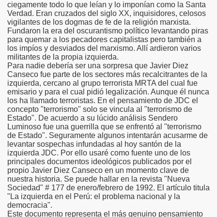
ciegamente todo lo que leían y lo imponían como la Santa
Verdad. Eran cruzados del siglo XX, inquisidores, celosos
vigilantes de los dogmas de fe de la religión marxista.
Fundaron la era del oscurantismo político levantando piras
para quemar a los pecadores capitalistas pero también a
los impíos y desviados del marxismo. Allí ardieron varios
militantes de la propia izquierda.
Para nadie debería ser una sorpresa que Javier Diez
Canseco fue parte de los sectores más recalcitrantes de la
izquierda, cercano al grupo terrorista MRTA del cual fue
emisario y para el cual pidió legalización. Aunque él nunca
los ha llamado terroristas. En el pensamiento de JDC el
concepto "terrorismo" solo se vincula al "terrorismo de
Estado". De acuerdo a su lúcido análisis Sendero
Luminoso fue una guerrilla que se enfrentó al "terrorismo
de Estado". Seguramente algunos intentarán acusarme de
levantar sospechas infundadas al hoy santón de la
izquierda JDC. Por ello usaré como fuente uno de los
principales documentos ideológicos publicados por el
propio Javier Diez Canseco en un momento clave de
nuestra historia. Se puede hallar en la revista "Nueva
Sociedad" # 177 de enero/febrero de 1992. El artículo titula
"La izquierda en el Perú: el problema nacional y la
democracia".
Este documento representa el más genuino pensamiento