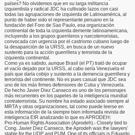
países? No olvidemos que en su larga militancia
izquierdista y radical JDC ha cultivado lazos con casi
todas las agrupaciones de izquierda de Latinoamérica, al
punto de haber sido el representante peruano en la
fundación del Foro de Sao Paulo, esa organización
continental de toda la izquierda demente latinoamericana,
incluyendo a los grupos guerrileros y narcoterroristas,
convocada con urgencia por el castrismo cubano luego de
la desaparición de la URSS, en busca de un nuevo
sustento para la acción guerrillera y terrorista de la
izquierda continental.
Como ya es sabido, aunque Brasil (el PT) trató de ocupar
el vacío dejado por la URSS, al cabo sería Venezuela el
país que daría cobijo y sustento a la demencia guerrillera y
terrorista del continente. No es pues casual que JDC sea
uno de los más firmes defensores de Cuba y Venezuela.
De hecho Javier Diez Canseco es uno de los personajes
más recurrentes en los papeles de la inteligencia mundial
contraterrorista. Su nombre ha estado asociado siempre al
MRTA y otras organizaciones, tal como puede leerse en
esta información de la siempre bien informada revista de
inteligencia EIR analizando lo que es APRODEH:
Pro-Human Rights Association (Aprodeh).- Closely tied to
Cong. Javier Diez Canseco, the Aprodeh was the lawyers'
stable for the UDP and PUM. One of its officials is Eduardo