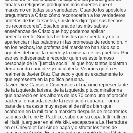
tribales o religiosas produjeron más muertes que el
marxismo en todas sus variedades. Cuando los apóstoles
preguntaron a Cristo cómo reconocerían a los verdaderos
profetas de los farsantes, Cristo les dijo: "por sus hechos
los reconocereís". Esa fue una de las más sabias
enseñanzas de Cristo que hoy podemos aplicar
perfectamente. Son los hechos los que cuentan y no la
apariencia ni las palabras ni las promesas de redención. Y
en los hechos, los profetas del marxismo han sido solo
agentes del odio, la muerte y la miseria de los pueblos. Por
eso es indispensable recordar quién es este famoso
ovela.
personaje de la "justicia social" al que hoy tantos idolatran
derramando candidez y cucufatería. Veamos quién es
realmente Javier Diez Canseco y qué es exactamente lo
que representa en la política peruana.
Javier Diez Canseco Cisneros es el máximo representante
de la izquierda farisea, de la izquierda pituca miraflorina
que apareció en los albores de los 70 como una afloración
bacterial emanada desde la revolución cubana. Forma
parte de una casta muy especial de niños bien que
acabaron en la militancia marxista después de recorrer los
salones del cine El Pacífico, saborear su copa tutti frutti en
el Haiti, juerguear en el Waikiki, escaparse a La Herradura
en el Chévrolet Bel Air de papá y disfrutar los fines de
semana en Ancón. Esta izquierda no surgió de las fábricas