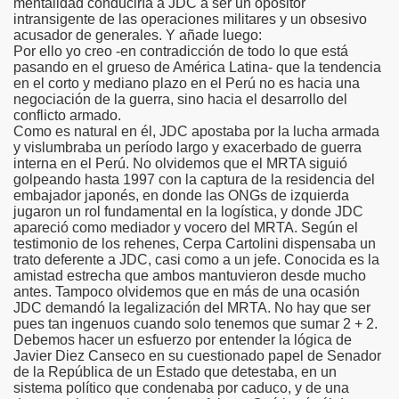
mentalidad conduciría a JDC a ser un opositor
intransigente de las operaciones militares y un obsesivo
acusador de generales. Y añade luego:
Por ello yo creo -en contradicción de todo lo que está
pasando en el grueso de América Latina- que la tendencia
en el corto y mediano plazo en el Perú no es hacia una
negociación de la guerra, sino hacia el desarrollo del
conflicto armado.
Como es natural en él, JDC apostaba por la lucha armada
y vislumbraba un período largo y exacerbado de guerra
interna en el Perú. No olvidemos que el MRTA siguió
golpeando hasta 1997 con la captura de la residencia del
embajador japonés, en donde las ONGs de izquierda
jugaron un rol fundamental en la logística, y donde JDC
apareció como mediador y vocero del MRTA. Según el
testimonio de los rehenes, Cerpa Cartolini dispensaba un
trato deferente a JDC, casi como a un jefe. Conocida es la
amistad estrecha que ambos mantuvieron desde mucho
antes. Tampoco olvidemos que en más de una ocasión
JDC demandó la legalización del MRTA. No hay que ser
pues tan ingenuos cuando solo tenemos que sumar 2 + 2.
Debemos hacer un esfuerzo por entender la lógica de
Javier Diez Canseco en su cuestionado papel de Senador
de la República de un Estado que detestaba, en un
sistema político que condenaba por caduco, y de una