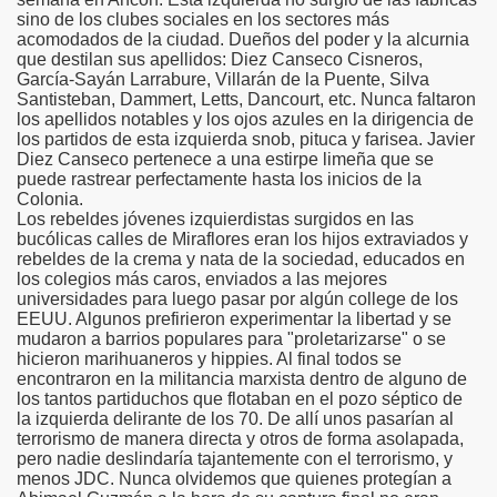
RIOS
sino de los clubes sociales en los sectores más
acomodados de la ciudad. Dueños del poder y la alcurnia
que destilan sus apellidos: Diez Canseco Cisneros,
STAS A MENSAJES
García-Sayán Larrabure, Villarán de la Puente, Silva
Santisteban, Dammert, Letts, Dancourt, etc. Nunca faltaron
los apellidos notables y los ojos azules en la dirigencia de
los partidos de esta izquierda snob, pituca y farisea. Javier
Diez Canseco pertenece a una estirpe limeña que se
puede rastrear perfectamente hasta los inicios de la
Colonia.
Los rebeldes jóvenes izquierdistas surgidos en las
bucólicas calles de Miraflores eran los hijos extraviados y
rebeldes de la crema y nata de la sociedad, educados en
los colegios más caros, enviados a las mejores
universidades para luego pasar por algún college de los
EEUU. Algunos prefirieron experimentar la libertad y se
mudaron a barrios populares para "proletarizarse" o se
hicieron marihuaneros y hippies. Al final todos se
encontraron en la militancia marxista dentro de alguno de
los tantos partiduchos que flotaban en el pozo séptico de
la izquierda delirante de los 70. De allí unos pasarían al
terrorismo de manera directa y otros de forma asolapada,
pero nadie deslindaría tajantemente con el terrorismo, y
menos JDC. Nunca olvidemos que quienes protegían a