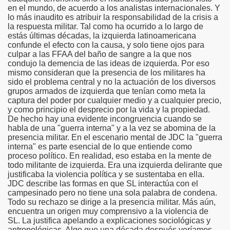
en el mundo, de acuerdo a los analistas internacionales. Y
lo más inaudito es atribuir la responsabilidad de la crisis a
la respuesta militar. Tal como ha ocurrido a lo largo de
estás últimas décadas, la izquierda latinoamericana
confunde el efecto con la causa, y solo tiene ojos para
culpar a las FFAA del baño de sangre a la que nos
condujo la demencia de las ideas de izquierda. Por eso
mismo consideran que la presencia de los militares ha
sido el problema central y no la actuación de los diversos
grupos armados de izquierda que tenían como meta la
captura del poder por cualquier medio y a cualquier precio,
y como principio el desprecio por la vida y la propiedad.
De hecho hay una evidente incongruencia cuando se
habla de una "guerra interna" y a la vez se abomina de la
presencia militar. En el escenario mental de JDC la "guerra
interna" es parte esencial de lo que entiende como
proceso político. En realidad, eso estaba en la mente de
todo militante de izquierda. Era una izquierda delirante que
justificaba la violencia política y se sustentaba en ella.
JDC describe las formas en que SL interactúa con el
campesinado pero no tiene una sola palabra de condena.
Todo su rechazo se dirige a la presencia militar. Más aún,
encuentra un origen muy comprensivo a la violencia de
SL. La justifica apelando a explicaciones sociológicas y
antropológicas. Algo que una década después veríamos