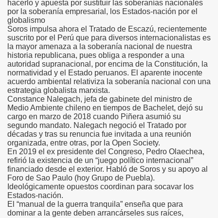
hacerlo y apuesta por sustituir las soberanías nacionales
por la soberanía empresarial, los Estados-nación por el
globalismo
Soros impulsa ahora el Tratado de Escazú, recientemente
suscrito por el Perú que para diversos internacionalistas es
la mayor amenaza a la soberanía nacional de nuestra
historia republicana, pues obliga a responder a una
autoridad supranacional, por encima de la Constitución, la
normatividad y el Estado peruanos. El aparente inocente
acuerdo ambiental relativiza la soberanía nacional con una
estrategia globalista marxista.
Constance Nalegach, jefa de gabinete del ministro de
Medio Ambiente chileno en tiempos de Bachelet, dejó su
cargo en marzo de 2018 cuando Piñera asumió su
segundo mandato. Nalegach negoció el Tratado por
décadas y tras su renuncia fue invitada a una reunión
organizada, entre otras, por la Open Society.
En 2019 el ex presidente del Congreso, Pedro Olaechea,
refirió la existencia de un “juego político internacional”
financiado desde el exterior. Habló de Soros y su apoyo al
Foro de Sao Paulo (hoy Grupo de Puebla).
Ideológicamente opuestos coordinan para socavar los
Estados-nación.
El “manual de la guerra tranquila” enseña que para
dominar a la gente deben arrancárseles sus raíces,