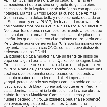
Abimael Guzmán a la hora de su captura final no eran
campesinos ni obreros sino un grupito de gentita bien,
chicos cool de la izquierda snob miraflorina con apellidos
notables. Maritza Garrido Lecca, la custodia de Abimael
Guzmán era una dulce, bella y noble señorita educada en
el Sophianum y en la PUCP, dedicada a danzar valet. No
nos confundamos por la alcurnia, clase social o currículum.
No fueron los obreros ni campesinos ni proletarios los que
se levantaron en armas. Fueron ellos, la noble pituquería
limeña, los que auspiciaron el terrorismo de izquierda en el
Perú desde sus orígenes en los 70. Y son los mismos que
hoy andan ocultos en sus ONGs con su nuevo disfraz de
defensores de los DDHH.
La izquierda pituca miraflorina fue un frente de hijitos de
papá con algún trauma familiar. Quizá, como sugirió Erich
Fromm, convirtieron su rechazo a la autoridad paterna en
militancia rebelde y acabaron abrazando el marxismo, una
doctrina que les permitía desahogarse combatiendo al
símbolo máximo del poder mundial: el imperialismo
yanqui, pero aliviando sus culpas con una noble causa: la
justicia social. Si Marx hubiera sabido que en el Perú la
clase dominante asumiría la dirección de la clase obrera,
habría tirado su Manifiesto Comunista al tacho y se
hubiera pegado un tiro. La izquierda peruana se potenció
con ovejas negras de rebaños finos. Crearon una