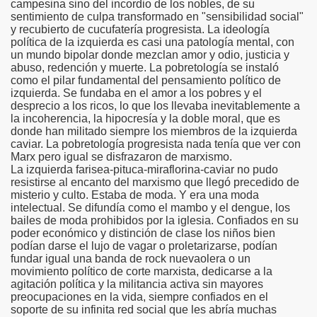
campesina sino del incordio de los nobles, de su
sentimiento de culpa transformado en "sensibilidad social"
y recubierto de cucufatería progresista. La ideología
política de la izquierda es casi una patología mental, con
un mundo bipolar donde mezclan amor y odio, justicia y
abuso, redención y muerte. La pobretología se instaló
como el pilar fundamental del pensamiento político de
izquierda. Se fundaba en el amor a los pobres y el
desprecio a los ricos, lo que los llevaba inevitablemente a
la incoherencia, la hipocresía y la doble moral, que es
donde han militado siempre los miembros de la izquierda
caviar. La pobretología progresista nada tenía que ver con
Marx pero igual se disfrazaron de marxismo.
La izquierda farisea-pituca-miraflorina-caviar no pudo
resistirse al encanto del marxismo que llegó precedido de
misterio y culto. Estaba de moda. Y era una moda
intelectual. Se difundía como el mambo y el dengue, los
bailes de moda prohibidos por la iglesia. Confiados en su
poder económico y distinción de clase los niños bien
podían darse el lujo de vagar o proletarizarse, podían
fundar igual una banda de rock nuevaolera o un
movimiento político de corte marxista, dedicarse a la
agitación política y la militancia activa sin mayores
preocupaciones en la vida, siempre confiados en el
soporte de su infinita red social que les abría muchas