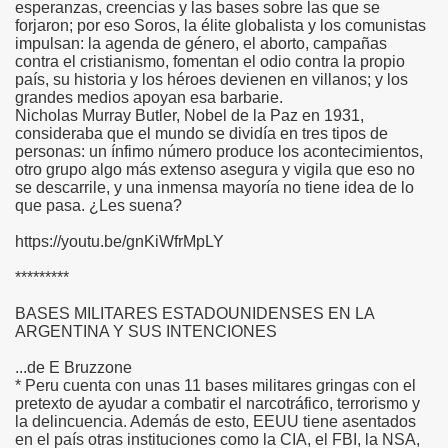
esperanzas, creencias y las bases sobre las que se
forjaron; por eso Soros, la élite globalista y los comunistas
impulsan: la agenda de género, el aborto, campañas
contra el cristianismo, fomentan el odio contra la propio
país, su historia y los héroes devienen en villanos; y los
grandes medios apoyan esa barbarie.
Nicholas Murray Butler, Nobel de la Paz en 1931,
consideraba que el mundo se dividía en tres tipos de
personas: un ínfimo número produce los acontecimientos,
otro grupo algo más extenso asegura y vigila que eso no
se descarrile, y una inmensa mayoría no tiene idea de lo
que pasa. ¿Les suena?
https://youtu.be/gnKiWfrMpLY
*********
BASES MILITARES ESTADOUNIDENSES EN LA
ARGENTINA Y SUS INTENCIONES
...de E Bruzzone
* Peru cuenta con unas 11 bases militares gringas con el
pretexto de ayudar a combatir el narcotráfico, terrorismo y
la delincuencia. Además de esto, EEUU tiene asentados
en el país otras instituciones como la CIA, el FBI, la NSA,