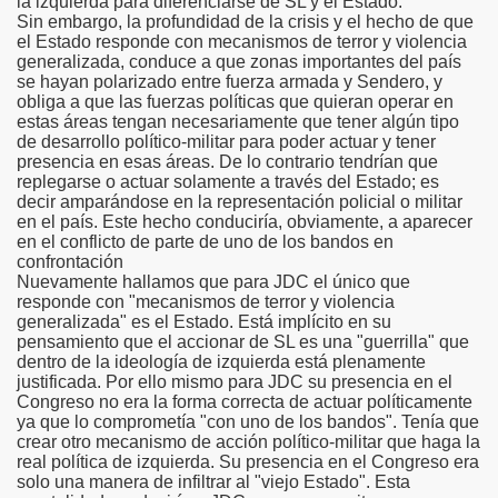
la izquierda para diferenciarse de SL y el Estado.
Sin embargo, la profundidad de la crisis y el hecho de que
el Estado responde con mecanismos de terror y violencia
generalizada, conduce a que zonas importantes del país
se hayan polarizado entre fuerza armada y Sendero, y
obliga a que las fuerzas políticas que quieran operar en
estas áreas tengan necesariamente que tener algún tipo
de desarrollo político-militar para poder actuar y tener
presencia en esas áreas. De lo contrario tendrían que
replegarse o actuar solamente a través del Estado; es
decir amparándose en la representación policial o militar
en el país. Este hecho conduciría, obviamente, a aparecer
en el conflicto de parte de uno de los bandos en
confrontación
Nuevamente hallamos que para JDC el único que
responde con "mecanismos de terror y violencia
generalizada" es el Estado. Está implícito en su
pensamiento que el accionar de SL es una "guerrilla" que
dentro de la ideología de izquierda está plenamente
justificada. Por ello mismo para JDC su presencia en el
Congreso no era la forma correcta de actuar políticamente
ya que lo comprometía "con uno de los bandos". Tenía que
crear otro mecanismo de acción político-militar que haga la
real política de izquierda. Su presencia en el Congreso era
solo una manera de infiltrar al "viejo Estado". Esta