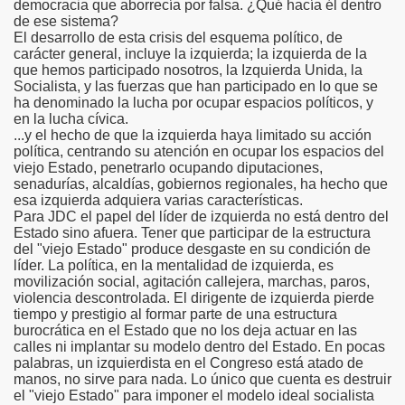
democracia que aborrecía por falsa. ¿Qué hacía él dentro
de ese sistema?
El desarrollo de esta crisis del esquema político, de
carácter general, incluye la izquierda; la izquierda de la
que hemos participado nosotros, la Izquierda Unida, la
Socialista, y las fuerzas que han participado en lo que se
ha denominado la lucha por ocupar espacios políticos, y
en la lucha cívica.
...y el hecho de que la izquierda haya limitado su acción
política, centrando su atención en ocupar los espacios del
viejo Estado, penetrarlo ocupando diputaciones,
senadurías, alcaldías, gobiernos regionales, ha hecho que
esa izquierda adquiera varias características.
Para JDC el papel del líder de izquierda no está dentro del
Estado sino afuera. Tener que participar de la estructura
del "viejo Estado" produce desgaste en su condición de
líder. La política, en la mentalidad de izquierda, es
movilización social, agitación callejera, marchas, paros,
violencia descontrolada. El dirigente de izquierda pierde
tiempo y prestigio al formar parte de una estructura
burocrática en el Estado que no los deja actuar en las
calles ni implantar su modelo dentro del Estado. En pocas
palabras, un izquierdista en el Congreso está atado de
manos, no sirve para nada. Lo único que cuenta es destruir
el "viejo Estado" para imponer el modelo ideal socialista