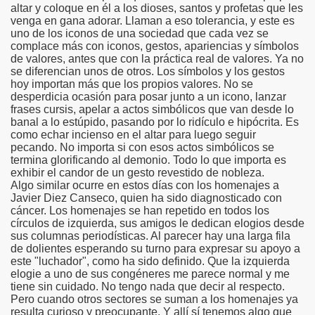
altar y coloque en él a los dioses, santos y profetas que les
venga en gana adorar. Llaman a eso tolerancia, y este es
uno de los iconos de una sociedad que cada vez se
complace más con iconos, gestos, apariencias y símbolos
de valores, antes que con la práctica real de valores. Ya no
se diferencian unos de otros. Los símbolos y los gestos
hoy importan más que los propios valores. No se
desperdicia ocasión para posar junto a un icono, lanzar
frases cursis, apelar a actos simbólicos que van desde lo
banal a lo estúpido, pasando por lo ridículo e hipócrita. Es
como echar incienso en el altar para luego seguir
pecando. No importa si con esos actos simbólicos se
termina glorificando al demonio. Todo lo que importa es
exhibir el candor de un gesto revestido de nobleza.
Algo similar ocurre en estos días con los homenajes a
Javier Diez Canseco, quien ha sido diagnosticado con
cáncer. Los homenajes se han repetido en todos los
círculos de izquierda, sus amigos le dedican elogios desde
sus columnas periodísticas. Al parecer hay una larga fila
de dolientes esperando su turno para expresar su apoyo a
este "luchador", como ha sido definido. Que la izquierda
elogie a uno de sus congéneres me parece normal y me
tiene sin cuidado. No tengo nada que decir al respecto.
Pero cuando otros sectores se suman a los homenajes ya
resulta curioso y preocupante. Y allí sí tenemos algo que