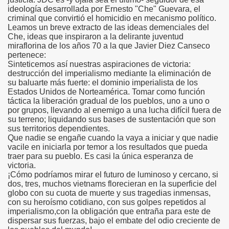
ideología desarrollada por Ernesto "Che" Guevara, el
criminal que convirtió el homicidio en mecanismo político.
Leamos un breve extracto de las ideas demenciales del
Che, ideas que inspiraron a la delirante juventud
miraflorina de los años 70 a la que Javier Diez Canseco
pertenece:
Sinteticemos así nuestras aspiraciones de victoria:
destrucción del imperialismo mediante la eliminación de
su baluarte más fuerte: el dominio imperialista de los
Estados Unidos de Norteamérica. Tomar como función
táctica la liberación gradual de los pueblos, uno a uno o
por grupos, llevando al enemigo a una lucha difícil fuera de
su terreno; liquidando sus bases de sustentación que son
sus territorios dependientes.
Que nadie se engañe cuando la vaya a iniciar y que nadie
vacile en iniciarla por temor a los resultados que pueda
traer para su pueblo. Es casi la única esperanza de
victoria.
¡Cómo podríamos mirar el futuro de luminoso y cercano, si
dos, tres, muchos vietnams florecieran en la superficie del
globo con su cuota de muerte y sus tragedias inmensas,
con su heroísmo cotidiano, con sus golpes repetidos al
imperialismo,con la obligación que entraña para este de
dispersar sus fuerzas, bajo el embate del odio creciente de