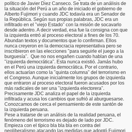
político de Javier Diez Canseco. Se trata de un análisis de
la situación del Perú a un año de iniciado el gobierno de
Alberto Fujimori y cuando JDC todavía era un Senador de
la República. Según sus propias palabras, JDC era un
infiltrado en el "viejo Estado" con la misión de socavarlo
desde adentro. A decir verdad, esa fue la consigna con que
la izquierda entró al proceso electoral a fines de los 70.
Abundan textos y documentos que lo confirman. Ellos
nunca creyeron en la democracia representativa pero se
inscribieron en las elecciones "para seguirle el juego a la
burguesía". Que no nos engañen cuando hablan de una
"izquierda democrática". Esta nunca existió. Jamás hubo
en el Perú una izquierda democrática. Por el contrario,
ellos actuarían como la "quinta columna" del terrorismo en
el Congreso. Aunque inicialmente los grupos de izquierda
que entraron al proceso electoral fueron acusados por los
más radicales de ser una "izquierda electorera".
Precisamente JDC analiza el papel de la izquierda
infiltrada y acusa los cambios que sufrió al aburguesarse.
Conozcamos de cerca el pensamiento de este santón de
la izquierda peruana.
Pese a tratarse de un análisis de la realidad peruana, el
fenómeno del terrorismo es dejado de lado por JDC.
Empieza con el típico bla bla bla en contra del
neoliberalismo atacando las medidas que adoptó Fujimori