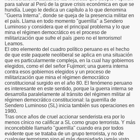
para salvar al Perú de la grave crisis económica en que se
hundía. Luego le dedica un capítulo a lo que denomina
"Guerra Interna", donde se queja de la presencia militar en
el país. Llama en todo momento "guerrilla" a Sendero
Luminoso y considera que el principal problema y lo que
mina el régimen democrático es el proceso de
militarización que sufre el país ¡pero no el terrorismo!
Leamos.
El otro elemento del cuadro político peruano es el hecho
de que este paquete neoliberal se aplica en una situación
que es particularmente compleja, en la cual hay gobiernos
elegidos, como el del señor Fujimori; una guerra interna
contra esos gobiernos elegidos y un proceso de
militarización que mina el régimen democrático
constitucional surgido en el año 80. El fenómeno peruano
es interesante en este sentido, porque la guerra interna se
desarrolla paralelamente al tránsito del régimen militar al
régimen democrático constitucional: la guerrilla de
Sendero Luminoso (SL) inicia también sus operaciones en
1980.
Tras once años de cruel accionar senderista era por lo
menos cínico no calificar a SL como grupo terrorista. Y más
inconcebible llamarlo "guerrilla" cuando era por todos
evidente que se trataba de un grupo terrorista, y no de
cualquier terrorismo sino el más despiadado jamás visto