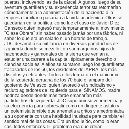
puertas, incluyendo las de la cárcel. Algunos, luego de su
aventura guerrillera y su experiencia terrorista retornarían
cómodamente a la administración de la hacienda o la
empresa familiar o pasarían a la vida académica. Otros se
quedarían en la política, como fue el caso de Javier Diez
Canseco quien ingresó muy tempranamente al movimiento
"Clase Obrera" sin haber pasado jamás por una fábrica, ni
saber lo que era un salario ni un horario de trabajo.
JDC desarrolló su militancia en diversos partiduchos de
izquierda donde se mezcló con sanmarquinos hijos de
hacendados y gamonales de la sierra que venían a
estudiar una carrera a la capital, típicamente derecho o
ciencias sociales. A ellos se sumaron luego los guerrilleros
fracasados de los 60, los disidentes del APRA, los más
díscolos y delirantes. Todos ellos formaron el manicomio
de la izquierda peruana de los 70 bajo el amparo del
gobierno de Velasco, quien favoreció el sindicalismo y
reclutó agitadores de izquierda para el SINAMOS, madre
nodriza desde donde más tarde emanarían más
partiduchos de izquierda. JDC supo unir su vehemencia y
su elocuencia para sobresalir como un dirigente astuto y
un polemista temible que arremetía a gritos y amedrentaba
a su oponente con una habilidad inusitada para cambiar el
sentido real de las cosas. Era un tipo leído, como lo eran
casi todos entonces. El problema era que creían