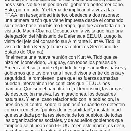
nos visitó. No fue un pedido del gobierno norteamericano.
Esto, por un lado. Y el tema de implicar otra vez a las
FF.AA. en la seguridad interior, obedece a dos razones:
una primera razón que viene impuesta desde el comando
sur desde hace muchísimo tiempo, que fue acordada en la
visita de Macri-Obama. Después en la visita que hizo una
delegación del Ministerio de Defensa a EE.UU. Luego la
visita del jefe del comando sur Almirante Kurt W. Tidd, la
visita de John Kerry (el que era entonces Secretario de
Estado de Obama).
finalmente una nueva reunión con Kurt W. Tidd que se
hizo en Montevideo, Uruguay, con todos los países de
América del sur, donde el pedido fue que aquellos países y
gobiernos que tuvieran una línea divisoria entre defensa y
seguridad, la rompiesen, para que las fuerzas armadas
puedan intervenir en los conflictos que EE.UU. nos
marcara. Que son el narcotráfico, el terrorismo, las armas
de destrucción masiva, las migraciones, los desastres
naturales. Y en el caso relacionado con la población, la
presión y el control sobre la población cuando se detecten
como dicen ellos “puntos de inestabilidad”, inestabilidad
que esta dada por la resistencia de los pueblos, de todas
las organizaciones sociales, y de aquellos gobiernos que
tampoco se alinean con EE.UU. Y en este marco, es decir,
hacerlas volver a la rutina de la seguridad nacional.