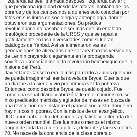
"izquierda farisea" (llamada después "izquierda caviar")
que predicaba igualdad desde las alturas, hablaba de los
obreros y de los campesinos a quienes solo conocían por
vela.
fotos en sus libros de sociología y antropología, donde
obtuvieron sus argumentaciones. Su prédica
revolucionaria no pasaba de ser más que un enlatado
ideológico procedente de la URSS y que se repartía
gratuitamente en las universidades como si fueran
catálogos de Yanbal. Así se alimentaron varias
generaciones de alienados que cacareaban los versículos
de Lennin creyendo ciegamente en la propaganda
soviética. Conocían mejor la revolución bolchevique que la
historia del Perú.
Javier Diez Canseco era lo más parecido a Julius que uno
se pueda imaginar al leer la novela de Bryce. Cuenta que
un día fue a la sierra y vio por primera vez la pobreza.
Entonces, como describe Bryce, se quedó cojudo. Fue
como una señal divina y abrazó la fe en el comunismo, se
hizo predicador marxista y agitador de masas en busca de
una revolución que instaure el paraíso socialista, donde no
hay ni ricos ni pobres. Con la mística de un evangélico,
JDC anunciaba el fin del mundo capitalista y la llegada del
nuevo orden mundial. Ese fue más o menos el mismo
origen de toda la izquierda pituca, delirante y farisea de los
70. No nace de la conciencia de la clase obrera o