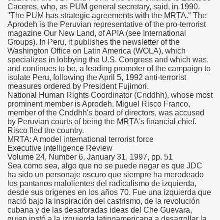
Caceres, who, as PUM general secretary, said, in 1990.
"The PUM has strategic agreements with the MRTA." The
Apro­deh is the Peruvian representative of the pro-terrorist
maga­zine Our New Land, of APIA (see International
Groups). In Peru, it publishes the newsletter of the
Washington Office on Latin America (WOLA), which
specializes in lobbying the U.S. Congress and which was,
and continues to be, a leading promoter of the campaign to
isolate Peru, following the April 5, 1992 anti-terrorist
measures ordered by President Fujimori.
National Human Rights Coordinator (Cnddhh), whose most
prominent member is Aprodeh. Miguel Risco Franco,
member of the Cnddhh's board of directors, was accused
by Peruvian courts of being the MRTA's financial chief.
Risco fled the country.
MRTA: A model international terrorist force
Executive Intelligence Review
Volume 24, Number 6, January 31, 1997, pp. 51
Sea como sea, algo que no se puede negar es que JDC
ha sido un personaje oscuro que siempre ha merodeado
los pantanos malolientes del radicalismo de izquierda,
desde sus orígenes en los años 70. Fue una izquierda que
nació bajo la inspiración del castrismo, de la revolución
cubana y de las desaforadas ideas del Che Guevara,
quien instó a la izquierda latinoamericana a desarrollar la