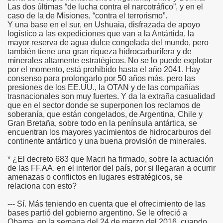
Las dos últimas “de lucha contra el narcotráfico”, y en el
caso de la de Misiones, “contra el terrorismo”.
Y una base en el sur, en Ushuaia, disfrazada de apoyo
logístico a las expediciones que van a la Antártida, la
mayor reserva de agua dulce congelada del mundo, pero
también tiene una gran riqueza hidrocarburífera y de
minerales altamente estratégicos. No se lo puede explotar
por el momento, está prohibido hasta el año 2041. Hay
consenso para prolongarlo por 50 años más, pero las
presiones de los EE.UU., la OTAN y de las compañías
trasnacionales son muy fuertes. Y da la extraña casualidad
que en el sector donde se superponen los reclamos de
soberanía, que están congelados, de Argentina, Chile y
Gran Bretaña, sobre todo en la península antártica, se
encuentran los mayores yacimientos de hidrocarburos del
continente antártico y una buena provisión de minerales.
* ¿El decreto 683 que Macri ha firmado, sobre la actuación
de las FF.AA. en el interior del país, por si llegaran a ocurrir
amenazas o conflictos en lugares estratégicos, se
relaciona con esto?
--- Sí. Más teniendo en cuenta que el ofrecimiento de las
bases partió del gobierno argentino. Se le ofreció a
Obama, en la semana del 24 de marzo del 2016, cuando