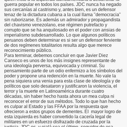
guerra popular en todos los países. JDC nunca ha negado
sus cercanías al castrismo y, antes bien, es un defensor
tenaz de la dictadura cubana a la cual llama "democracia"
sin ruborizarse. Es además un admirador y propagandista
del chavismo venezolano, ese régimen putrefacto y
corrupto que se ha anquilosado en el poder con ansias de
imperialismo subdesarrollado. Lo que algunos políticos
peruanos deben determinar es si ser un defensor ferviente
de dos regímenes totalitarios resulta algo que merece
reconocimiento público.
Para terminar, debemos concluir en que Javier Diez
Canseco es unos de los más insignes representante de
una ideología perversa, equivocada y criminal. Su
pensamiento parte de un odio enfermizo a los símbolos del
poder y propone una redención en la muerte. No vale la
pena siquiera una venia para esta clase de ideología y de
políticos que solo desataron y justificaron la violencia, el
terror y la muerte en Latinoamérica durante cuatro
décadas, sin haber hecho hasta ahora un mea culpa ni
reconocer el error de sus métodos. Todo lo que han hecho
es culpar al Estado y las FFAA por la respuesta que
ofrecieron a estos grupos de dementes. El mayor logro de
esta izquierda es haber convertido la cacería legal de
militares en un esfuerzo disfrazado de cruzada por la
justicia. JDC es -y ojalá sea el último- seguidor de esa