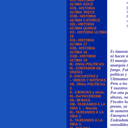
XVI.- HISTORIA
un polici
ULTIMA DOCE
por mucho
XVII.- HISTORIA
25 años e
ULTIMA TRECE
hablen. A
XVIII.- HISTORIA
ULTIMA CATORCE
corruptos
XIX.- HISTORIA
y paja, c
ULTIMA QUINCE
XX.- HISTORIA ULTIMA
16
XXI.- HISTORIA
ULTIMA 17
XXII.- HISTORIA
Es lamenta
ULTIMA 18
ni hacen n
XXIII.- HISTORIA
ULTIMA 19
El manejo
III.- ONGs POLITICAS.
anarquia t
IX.- CONTADOR DE
fango. Ful
VISITAS
politicas y
II.- ENCUESTAS 2
Ultimament
-- VIDEOS Y NOTICIAS
Peru a los 
VII.- ONGs POLITICAS
Y nuestros 
2.
X.- CIENCIAS y otros.
Por otra pa
XI.- Del FACEBOOK
alturas, n
XII.- MI BAUL
Fiscales h
VIII.- TAXEANDO A LA
pronto, ya
VIDA 1. -- Novela.
de aumenta
IX.- TAXEANDO A LA
Emergencia
VIDA 2
Endeudamie
X.- TAXEANDO A LA
VIDA 3.
entendidos