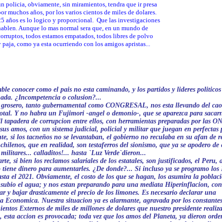
a, obviamente, sin miramientos, tendra que ir presa
s años, por los varios cientos de miles de dolares.
s lo logico y proporcional. Que las investigaciones
unque lo mas normal sera que, en un mundo de
, todos estamos empatados, todos libres de polvo
omo ya esta ocurriendo con los amigos apristas...
ble conocer como el pais no esta caminando, y los partidos y lideres politicos
ada. ¿Incompetencia o colusion?...
 grosero, tanto gubernamental como CONGRESAL, nos esta llevando del caos
otal. Y no habra un Fujimori -angel o demonio-, que se aparezca para sacarn
l tapadera de corrupcion entre ellos, con herramientas preparadas por las O
 sus amos, con un sistema judicial, policial y militar que juegan en perfectas 
e, si los tacneños no se levantaban, el gobierno no reculaba en su afan de re
chilenos, que en realidad, son testaferros del sionismo, que ya se apodero de e
militares... calladitos!... hasta `Luz Verde`dieron...
rte, si bien los reclamos salariales de los estatales, son justificados, el Peru, a
o tiene dinero para aumentarles. ¿De donde?... Si incluso ya se programo los 
asta el 2021. Obviamente, el costo de los que se hagan, los asumira la poblac
 subio el agua; y nos estan preparando para una mediata Hiperinflacion, con
r y bajar drasticamente el precio de los limones. Es necesario declarar una
 Economica. Nuestra situacion ya es alarmante, agravada por los constante
ntos Externos de miles de millones de dolares que nuestro presidente realiza
, esta accion es provocada; toda vez que los amos del Planeta, ya dieron orde