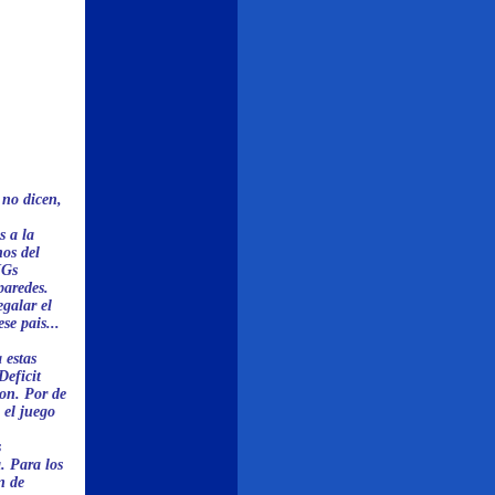
 no dicen,
 a la
os del
NGs
paredes.
galar el
se pais...
 estas
Deficit
ion. Por de
 el juego
s
. Para los
n de