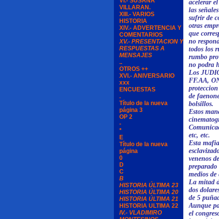
VI.- SUSANA
acelerar e
VILLARAN.
las señale
XIII.- VARIOS
sufrir de 
HISTORIA
otras empr
XIV.- ADVERTENCIA Y
que corres
COMENTARIOS
no respond
XV.- PRESENTACION Y
RESPUESTAS A
todos los 
MENSAJES
rumbo prov
..
no podra h
OTROS ++
Los JUDIOS
XVI.- ANIVERSARIO
FF.AA, ONG
xxx
proteccion
ENCUESTAS
de faenone
.
Título de la nueva
bolsillos.
página 3
Estos mand
OP 2
cinematogr
-
Comunicaci
*
etc, etc.
E
Esta mafia
Título de la nueva
esclavizad
página
0
venenos de
D
preparado 
C
medios de 
B
La mitad d
HISTORIA ÚLTIMA 23
dos dolare
HISTORIA ÚLTIMA 20
de 5 puñad
HISTORIA ÚLTIMA 21
Aunque par
HISTORIA ULTIMA 22
IV.- VLADIMIRO
el congres