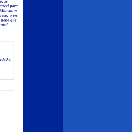
o, se
carcel para
y Monsanto
reso; o en
 tiene que
ural.
iedad a