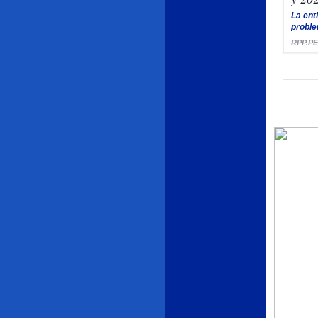
La ent
proble
RPP.PE