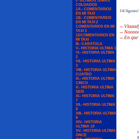
I.- ULTIMOS TEMAS
COLGADOS
1A.- COMENTARIOS
14/Agosto
EN MI TAXI
1B.- COMENTARIOS
EN MI TAXI 2
-- Vlaaad
COMENTARIOS EN MI
TAXI 3
-- Nooooo
1DCOMENTARIOS EN
-- En que
MI TAXI
III.- CARATULA
V.- HISTORIA ULTIMA 1
VI.- HISTORIA ULTIMA
2
VII.- HISTORIA ULTIMA
3
VIII.- HISTORIA ULTIMA
CUATRO
IX.- HISTORIA ULTIMA
CINCO
X.- HISTORIA ULTIMA
SEIS
XI.- HISTORIA ULTIMA
7
XII.- HISTORIA ULTIMA
8
XIII.- HISTORIA ULTIMA
9
XIV.- HISTORIA
ULTIMA 10
XV.- HISTORIA ULTIMA
investigac
ONCE
prision d