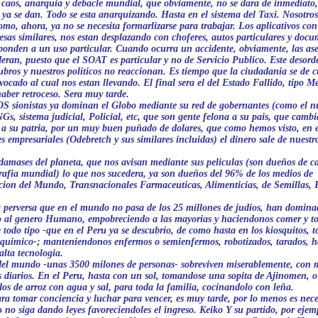
l caos, anarquia y debacle mundial, que obviamente, no se dara de inmediato
s ya se dan. Todo se esta anarquizando. Hasta en el sistema del Taxi. Nosotr
como, ahora, ya no se necesita formarlizarse para trabajar. Los aplicativos co
esas similares, nos estan desplazando con choferes, autos particulares y doc
ponden a un uso particular. Cuando ocurra un accidente, obviamente, las as
eran, puesto que el SOAT es particular y no de Servicio Publico. Este desord
rubros y nuestros politicos no reaccionan. Es tiempo que la ciudadania se de c
ocado al cual nos estan llevando. El final sera el del Estado Fallido, tipo M
aber retroceso. Sera muy tarde.
 sionistas ya dominan el Globo mediante su red de gobernantes (como el nu
s, sistema judicial, Policial, etc, que son gente felona a su pais, que cambi
 a su patria, por un muy buen puñado de dolares, que como hemos visto, en e
s empresariales (Odebretch y sus similares incluidas) el dinero sale de nuestr
amases del planeta, que nos avisan mediante sus peliculas (son dueños de ca
afia mundial) lo que nos sucedera, ya son dueños del 96% de los medios de
on del Mundo, Transnacionales Farmaceuticas, Alimenticias, de Semillas, P
 perversa que en el mundo no pasa de los 25 millones de judios, han domina
o al genero Humano, empobreciendo a las mayorias y haciendonos comer y t
 todo tipo -que en el Peru ya se descubrio, de como hasta en los kiosquitos, t
quimico-; manteniendonos enfermos o semienfermos, robotizados, tarados, h
alta tecnologia.
el mundo -unas 3500 milones de personas- sobreviven miserablemente, con 
s diarios. En el Peru, hasta con un sol, tomandose una sopita de Ajinomen, 
os de arroz con agua y sal, para toda la familia, cocinandolo con leña.
a tomar conciencia y luchar para vencer, es muy tarde, por lo menos es nece
o no siga dando leyes favoreciendoles el ingreso. Keiko Y su partido, por ejem