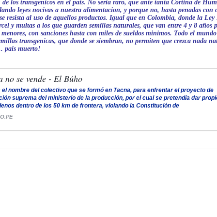
 de los transgenicos en el pais. No seria raro, que ante tanta Cortina de Hum
dando leyes nocivas a nuestra alimentacion, y porque no, hasta penadas con 
se resista al uso de aquellos productos. Igual que en Colombia, donde la Le
cel y multas a los que guarden semillas naturales, que van entre 4 y 8 años p
 menores, con sanciones hasta con miles de sueldos minimos. Todo el mundo
millas transgenicas, que donde se siembran, no permiten que crezca nada nat
. pais muerto!
a no se vende - El Búho
 el nombre del colectivo que se formó en Tacna, para enfrentar el proyecto de
ción suprema del ministerio de la producción, por el cual se pretendía dar prop
ilenos dentro de los 50 km de frontera, violando la Constitución de
O.PE