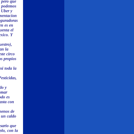
, pero que
os podemos
n Uber y
umentacion
eguradoras
en es en
uenta el
exico. Y
estro),
an la
ste circo
os propios
si toda la
esticidas,
do y
omar
odo es
asta con
menos de
o un caldo
sario que
plo, con la