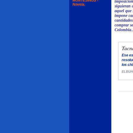
MONTESINOS -
imposicion
Novela.
siguieran 
aquel que 
impone car
cantidades
comprar se
Colombia..
Tacn
Ese es
resolu
los ch
ELBUH