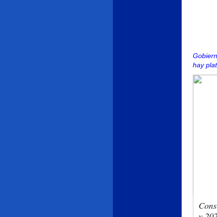
Gobiern
hay pla
Conse
y 20