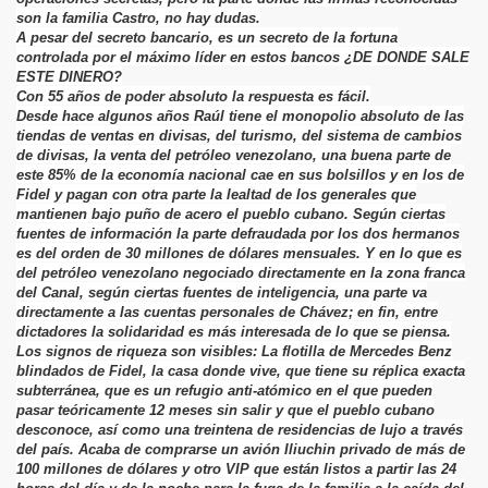
son la familia Castro, no hay dudas.
A pesar del secreto bancario, es un secreto de la fortuna
controlada por el máximo líder en estos bancos ¿DE DONDE SALE
ESTE DINERO?
Con 55 años de poder absoluto la respuesta es fácil.
Desde hace algunos años Raúl tiene el monopolio absoluto de las
tiendas de ventas en divisas, del turismo, del sistema de cambios
de divisas, la venta del petróleo venezolano, una buena parte de
este 85% de la economía nacional cae en sus bolsillos y en los de
Fidel y pagan con otra parte la lealtad de los generales que
mantienen bajo puño de acero el pueblo cubano. Según ciertas
fuentes de información la parte defraudada por los dos hermanos
es del orden de 30 millones de dólares mensuales. Y en lo que es
del petróleo venezolano negociado directamente en la zona franca
del Canal, según ciertas fuentes de inteligencia, una parte va
directamente a las cuentas personales de Chávez; en fin, entre
dictadores la solidaridad es más interesada de lo que se piensa.
Los signos de riqueza son visibles: La flotilla de Mercedes Benz
blindados de Fidel, la casa donde vive, que tiene su réplica exacta
subterránea, que es un refugio anti-atómico en el que pueden
pasar teóricamente 12 meses sin salir y que el pueblo cubano
desconoce, así como una treintena de residencias de lujo a través
del país. Acaba de comprarse un avión Iliuchin privado de más de
100 millones de dólares y otro VIP que están listos a partir las 24