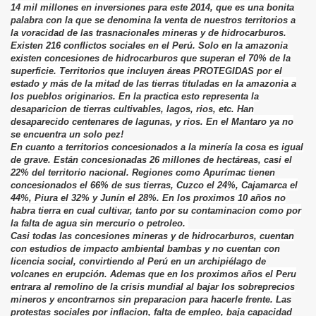
14 mil millones en inversiones para este 2014, que es una bonita
palabra con la que se denomina la venta de nuestros territorios a
la voracidad de las trasnacionales mineras y de hidrocarburos.
Existen 216 conflictos sociales en el Perú. Solo en la amazonia
existen concesiones de hidrocarburos que superan el 70% de la
superficie. Territorios que incluyen áreas PROTEGIDAS por el
estado y más de la mitad de las tierras tituladas en la amazonia a
los pueblos originarios. En la practica esto representa la
desaparicion de tierras cultivables, lagos, rios, etc. Han
desaparecido centenares de lagunas, y rios. En el Mantaro ya no
se encuentra un solo pez!
En cuanto a territorios concesionados a la minería la cosa es igual
de grave. Están concesionadas 26 millones de hectáreas, casi el
22% del territorio nacional. Regiones como Apurímac tienen
concesionados el 66% de sus tierras, Cuzco el 24%, Cajamarca el
44%, Piura el 32% y Junín el 28%. En los proximos 10 años no
habra tierra en cual cultivar, tanto por su contaminacion como por
la falta de agua sin mercurio o petroleo.
Casi todas las concesiones mineras y de hidrocarburos, cuentan
con estudios de impacto ambiental bambas y no cuentan con
licencia social, convirtiendo al Perú en un archipiélago de
volcanes en erupción. Ademas que en los proximos años el Peru
entrara al remolino de la crisis mundial al bajar los sobreprecios
mineros y encontrarnos sin preparacion para hacerle frente. Las
protestas sociales por inflacion, falta de empleo, baja capacidad