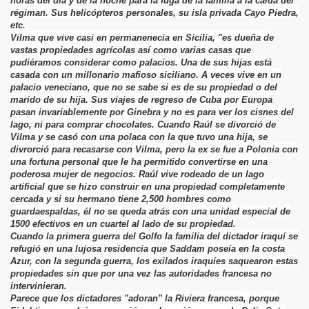
horas del día y de la noche para la fuga de la familia a la caída del
régiman. Sus helicópteros personales, su isla privada Cayo Piedra,
etc.
Vilma que vive casi en permanenecia en Sicilia, "es dueña de
vastas propiedades agrícolas así como varias casas que
pudiéramos considerar como palacios. Una de sus hijas está
casada con un millonario mafioso siciliano. A veces vive en un
palacio veneciano, que no se sabe si es de su propiedad o del
marido de su hija. Sus viajes de regreso de Cuba por Europa
pasan invariablemente por Ginebra y no es para ver los cisnes del
lago, ni para comprar chocolates. Cuando Raúl se divorció de
Vilma y se casó con una polaca con la que tuvo una hija, se
divrorció para recasarse con Vilma, pero la ex se fue a Polonia con
una fortuna personal que le ha permitido convertirse en una
poderosa mujer de negocios. Raúl vive rodeado de un lago
artificial que se hizo construir en una propiedad completamente
cercada y si su hermano tiene 2,500 hombres como
guardaespaldas, él no se queda atrás con una unidad especial de
1500 efectivos en un cuartel al lado de su propiedad.
Cuando la primera guerra del Golfo la familia del dictador iraquí se
refugió en una lujosa residencia que Saddam poseía en la costa
Azur, con la segunda guerra, los exilados iraquíes saquearon estas
propiedades sin que por una vez las autoridades francesa no
intervinieran.
Parece que los dictadores "adoran" la Riviera francesa, porque