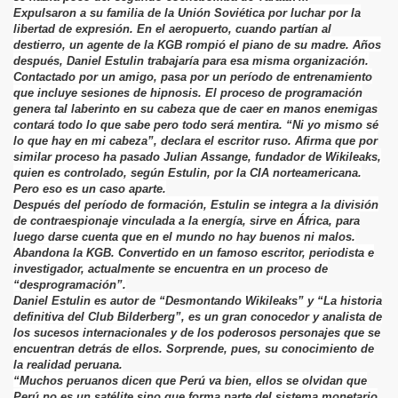
Expulsaron a su familia de la Unión Soviética por luchar por la
libertad de expresión. En el aeropuerto, cuando partían al
destierro, un agente de la KGB rompió el piano de su madre. Años
después, Daniel Estulin trabajaría para esa misma organización.
Contactado por un amigo, pasa por un período de entrenamiento
que incluye sesiones de hipnosis. El proceso de programación
genera tal laberinto en su cabeza que de caer en manos enemigas
contará todo lo que sabe pero todo será mentira. “Ni yo mismo sé
lo que hay en mi cabeza”, declara el escritor ruso. Afirma que por
similar proceso ha pasado Julian Assange, fundador de Wikileaks,
quien es controlado, según Estulin, por la CIA norteamericana.
Pero eso es un caso aparte.
Después del período de formación, Estulin se integra a la división
de contraespionaje vinculada a la energía, sirve en África, para
luego darse cuenta que en el mundo no hay buenos ni malos.
Abandona la KGB. Convertido en un famoso escritor, periodista e
investigador, actualmente se encuentra en un proceso de
“desprogramación”.
Daniel Estulin es autor de “Desmontando Wikileaks” y “La historia
definitiva del Club Bilderberg”, es un gran conocedor y analista de
los sucesos internacionales y de los poderosos personajes que se
encuentran detrás de ellos. Sorprende, pues, su conocimiento de
la realidad peruana.
“Muchos peruanos dicen que Perú va bien, ellos se olvidan que
Perú no es un satélite sino que forma parte del sistema monetario