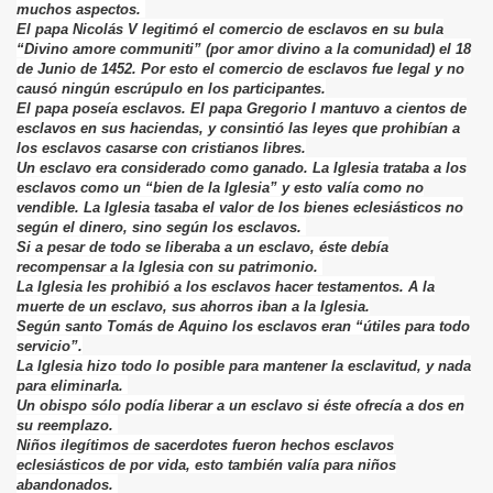
muchos aspectos.
El papa Nicolás V legitimó el comercio de esclavos en su bula
“Divino amore communiti” (por amor divino a la comunidad) el 18
de Junio de 1452. Por esto el comercio de esclavos fue legal y no
causó ningún escrúpulo en los participantes.
El papa poseía esclavos. El papa Gregorio I mantuvo a cientos de
esclavos en sus haciendas, y consintió las leyes que prohibían a
los esclavos casarse con cristianos libres.
Un esclavo era considerado como ganado. La Iglesia trataba a los
esclavos como un “bien de la Iglesia” y esto valía como no
vendible. La Iglesia tasaba el valor de los bienes eclesiásticos no
según el dinero, sino según los esclavos.
Si a pesar de todo se liberaba a un esclavo, éste debía
recompensar a la Iglesia con su patrimonio.
La Iglesia les prohibió a los esclavos hacer testamentos. A la
muerte de un esclavo, sus ahorros iban a la Iglesia.
Según santo Tomás de Aquino los esclavos eran “útiles para todo
servicio”.
La Iglesia hizo todo lo posible para mantener la esclavitud, y nada
para eliminarla.
Un obispo sólo podía liberar a un esclavo si éste ofrecía a dos en
su reemplazo.
Niños ilegítimos de sacerdotes fueron hechos esclavos
eclesiásticos de por vida, esto también valía para niños
abandonados.