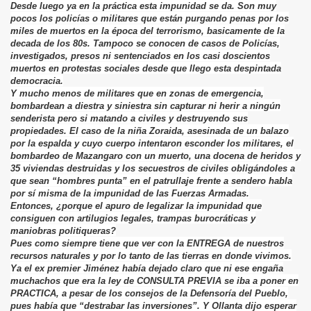
Desde luego ya en la práctica esta impunidad se da. Son muy
pocos los policías o militares que están purgando penas por los
miles de muertos en la época del terrorismo, basicamente de la
decada de los 80s. Tampoco se conocen de casos de Policías,
investigados, presos ni sentenciados en los casi doscientos
muertos en protestas sociales desde que llego esta despintada
democracia.
Y mucho menos de militares que en zonas de emergencia,
bombardean a diestra y siniestra sin capturar ni herir a ningún
senderista pero si matando a civiles y destruyendo sus
propiedades. El caso de la niña Zoraida, asesinada de un balazo
por la espalda y cuyo cuerpo intentaron esconder los militares, el
bombardeo de Mazangaro con un muerto, una docena de heridos y
35 viviendas destruidas y los secuestros de civiles obligándoles a
que sean “hombres punta” en el patrullaje frente a sendero habla
por sí misma de la impunidad de las Fuerzas Armadas.
Entonces, ¿porque el apuro de legalizar la impunidad que
consiguen con artilugios legales, trampas burocráticas y
maniobras politiqueras?
Pues como siempre tiene que ver con la ENTREGA de nuestros
recursos naturales y por lo tanto de las tierras en donde vivimos.
Ya el ex premier Jiménez había dejado claro que ni ese engaña
muchachos que era la ley de CONSULTA PREVIA se iba a poner en
PRACTICA, a pesar de los consejos de la Defensoría del Pueblo,
pues había que “destrabar las inversiones”. Y Ollanta dijo esperar