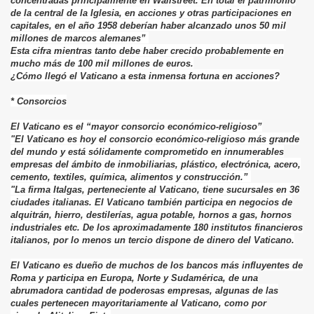
concentradas principalmente en Wallstreet. En total el patrimonio
de la central de la Iglesia, en acciones y otras participaciones en
capitales, en el año 1958 deberían haber alcanzado unos 50 mil
millones de marcos alemanes”
Esta cifra mientras tanto debe haber crecido probablemente en
mucho más de 100 mil millones de euros.
¿Cómo llegó el Vaticano a esta inmensa fortuna en acciones?
* Consorcios
El Vaticano es el “mayor consorcio económico-religioso”
"El Vaticano es hoy el consorcio económico-religioso más grande
del mundo y está sólidamente comprometido en innumerables
empresas del ámbito de inmobiliarias, plástico, electrónica, acero,
cemento, textiles, química, alimentos y construcción.”
"La firma Italgas, perteneciente al Vaticano, tiene sucursales en 36
ciudades italianas. El Vaticano también participa en negocios de
alquitrán, hierro, destilerías, agua potable, hornos a gas, hornos
industriales etc. De los aproximadamente 180 institutos financieros
italianos, por lo menos un tercio dispone de dinero del Vaticano.
El Vaticano es dueño de muchos de los bancos más influyentes de
Roma y participa en Europa, Norte y Sudamérica, de una
abrumadora cantidad de poderosas empresas, algunas de las
cuales pertenecen mayoritariamente al Vaticano, como por