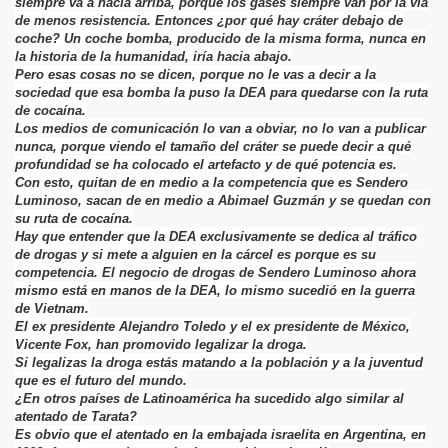
siempre va a hacia arriba, porque los gases siempre van por la vía
de menos resistencia. Entonces ¿por qué hay cráter debajo de
coche? Un coche bomba, producido de la misma forma, nunca en
la historia de la humanidad, iría hacia abajo.
Pero esas cosas no se dicen, porque no le vas a decir a la
sociedad que esa bomba la puso la DEA para quedarse con la ruta
de cocaína.
Los medios de comunicación lo van a obviar, no lo van a publicar
nunca, porque viendo el tamaño del cráter se puede decir a qué
profundidad se ha colocado el artefacto y de qué potencia es.
Con esto, quitan de en medio a la competencia que es Sendero
Luminoso, sacan de en medio a Abimael Guzmán y se quedan con
su ruta de cocaína.
Hay que entender que la DEA exclusivamente se dedica al tráfico
de drogas y si mete a alguien en la cárcel es porque es su
competencia. El negocio de drogas de Sendero Luminoso ahora
mismo está en manos de la DEA, lo mismo sucedió en la guerra
de Vietnam.
El ex presidente Alejandro Toledo y el ex presidente de México,
Vicente Fox, han promovido legalizar la droga.
Si legalizas la droga estás matando a la población y a la juventud
que es el futuro del mundo.
¿En otros países de Latinoamérica ha sucedido algo similar al
atentado de Tarata?
Es obvio que el atentado en la embajada israelita en Argentina, en