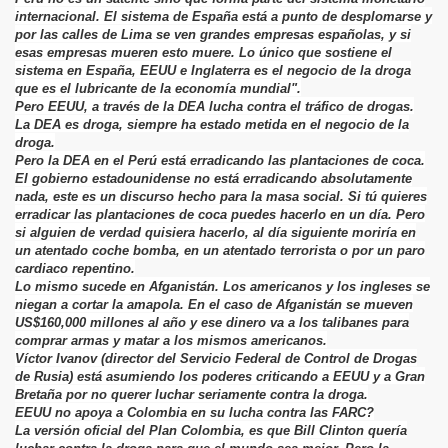
internacional. El sistema de España está a punto de desplomarse y
por las calles de Lima se ven grandes empresas españolas, y si
esas empresas mueren esto muere. Lo único que sostiene el
sistema en España, EEUU e Inglaterra es el negocio de la droga
que es el lubricante de la economía mundial".
Pero EEUU, a través de la DEA lucha contra el tráfico de drogas.
La DEA es droga, siempre ha estado metida en el negocio de la
droga.
Pero la DEA en el Perú está erradicando las plantaciones de coca.
El gobierno estadounidense no está erradicando absolutamente
nada, este es un discurso hecho para la masa social. Si tú quieres
erradicar las plantaciones de coca puedes hacerlo en un día. Pero
si alguien de verdad quisiera hacerlo, al día siguiente moriría en
un atentado coche bomba, en un atentado terrorista o por un paro
cardiaco repentino.
Lo mismo sucede en Afganistán. Los americanos y los ingleses se
niegan a cortar la amapola. En el caso de Afganistán se mueven
US$160,000 millones al año y ese dinero va a los talibanes para
comprar armas y matar a los mismos americanos.
Víctor Ivanov (director del Servicio Federal de Control de Drogas
de Rusia) está asumiendo los poderes criticando a EEUU y a Gran
Bretaña por no querer luchar seriamente contra la droga.
EEUU no apoya a Colombia en su lucha contra las FARC?
La versión oficial del Plan Colombia, es que Bill Clinton quería