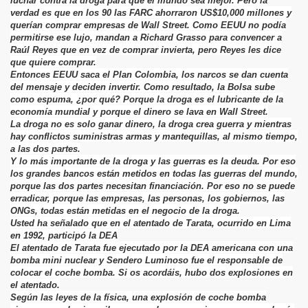
luchar contra la droga para que el mundo sea mejor. Pero la
verdad es que en los 90 las FARC ahorraron US$10,000 millones y
querían comprar empresas de Wall Street. Como EEUU no podía
permitirse ese lujo, mandan a Richard Grasso para convencer a
Raúl Reyes que en vez de comprar invierta, pero Reyes les dice
que quiere comprar.
Entonces EEUU saca el Plan Colombia, los narcos se dan cuenta
del mensaje y deciden invertir. Como resultado, la Bolsa sube
como espuma, ¿por qué? Porque la droga es el lubricante de la
economía mundial y porque el dinero se lava en Wall Street.
La droga no es solo ganar dinero, la droga crea guerra y mientras
hay conflictos suministras armas y mantequillas, al mismo tiempo,
a las dos partes.
Y lo más importante de la droga y las guerras es la deuda. Por eso
los grandes bancos están metidos en todas las guerras del mundo,
porque las dos partes necesitan financiación. Por eso no se puede
erradicar, porque las empresas, las personas, los gobiernos, las
ONGs, todas están metidas en el negocio de la droga.
Usted ha señalado que en el atentado de Tarata, ocurrido en Lima
en 1992, participó la DEA
El atentado de Tarata fue ejecutado por la DEA americana con una
bomba mini nuclear y Sendero Luminoso fue el responsable de
colocar el coche bomba. Si os acordáis, hubo dos explosiones en
el atentado.
Según las leyes de la física, una explosión de coche bomba