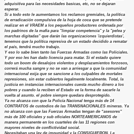
adquisitiva para las necesidades basicas, etc, no se dejaran
esperar.
Si a todo esto le aumentamos los reclamos gremiales, la política
de erradicación compulsiva de la hoja de coca que se pretende
realizar en el VRAEM a los pequeños productores ordenada por
los padrinos de la mafia para "limpiar competencia" y la "pelea y
marchas digitadas" que darán las organizaciones 'izquierdistas',
tenemos que la política represiva de un estado decidido a rematar
el país, tendrá mucho trabajo.
Y eso lo sabe bien tanto las Fuerzas Armadas como las Policiales.
Y por eso les han dado licencia para matar. Si el estado quiere
todo un boom de desalojos violentos y desplazamientos forzosos,
correrá mucha sangre y no se van a arriesgar a que la comunidad
internacional exija que se sancione a los culpables de mortales
represiones, sin estar cubiertos legalmente localmente. Total, la
justicia en instancias internacionales cuesta mucho dinero a los
pobres y cuando la reciben el Estado ve la forma de sacarle la
vuelta al asunto. el pobre siempre quedara desprotegido.
Ya no alcanza con que la Policía Nacional tenga más de 14
CONTRATOS de custodios de las TRANSNACIONALES mineras. Ya
no alcanza con que las Fuerzas Armadas tengan de “asesores”
más de 100 oficiales y sub oficiales NORTEAMERICANOS de
manera permanente en los cuarteles de las 11 regiones con
mayores niveles de conflictividad social.
Necesitaban una ley de impunidad y la CONSIGUIERON. La