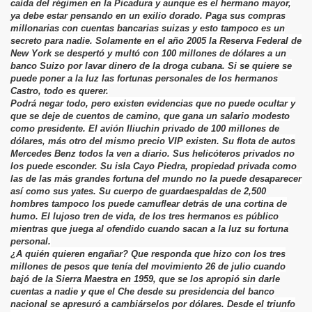
caída del régimen en la Picadura y aunque es el hermano mayor,
ya debe estar pensando en un exilio dorado. Paga sus compras
millonarias con cuentas bancarias suizas y esto tampoco es un
secreto para nadie. Solamente en el año 2005 la Reserva Federal de
New York se despertó y multó con 100 millones de dólares a un
banco Suizo por lavar dinero de la droga cubana. Si se quiere se
puede poner a la luz las fortunas personales de los hermanos
Castro, todo es querer.
Podrá negar todo, pero existen evidencias que no puede ocultar y
que se deje de cuentos de camino, que gana un salario modesto
como presidente. El avión Iliuchin privado de 100 millones de
dólares, más otro del mismo precio VIP existen. Su flota de autos
Mercedes Benz todos la ven a diario. Sus helicóteros privados no
los puede esconder. Su isla Cayo Piedra, propiedad privada como
las de las más grandes fortuna del mundo no la puede desaparecer
así como sus yates. Su cuerpo de guardaespaldas de 2,500
hombres tampoco los puede camuflear detrás de una cortina de
humo. El lujoso tren de vida, de los tres hermanos es público
mientras que juega al ofendido cuando sacan a la luz su fortuna
personal.
¿A quién quieren engañar? Que responda que hizo con los tres
millones de pesos que tenía del movimiento 26 de julio cuando
bajó de la Sierra Maestra en 1959, que se los apropió sin darle
cuentas a nadie y que el Che desde su presidencia del banco
nacional se apresuró a cambiárselos por dólares. Desde el triunfo