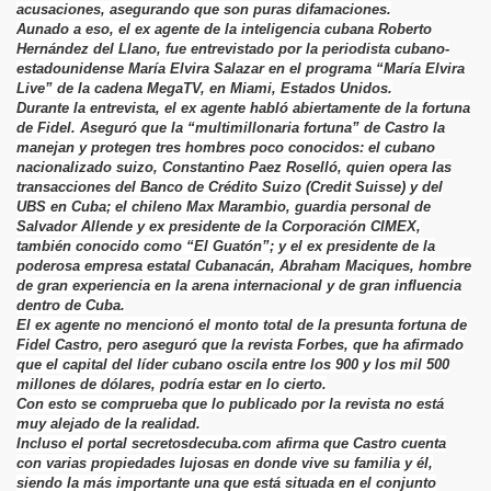
acusaciones, asegurando que son puras difamaciones.
Aunado a eso, el ex agente de la inteligencia cubana Roberto
Hernández del Llano, fue entrevistado por la periodista cubano-
estadounidense María Elvira Salazar en el programa “María Elvira
Live” de la cadena MegaTV, en Miami, Estados Unidos.
Durante la entrevista, el ex agente habló abiertamente de la fortuna
de Fidel. Aseguró que la “multimillonaria fortuna” de Castro la
manejan y protegen tres hombres poco conocidos: el cubano
nacionalizado suizo, Constantino Paez Roselló, quien opera las
transacciones del Banco de Crédito Suizo (Credit Suisse) y del
UBS en Cuba; el chileno Max Marambio, guardia personal de
ovela.
Salvador Allende y ex presidente de la Corporación CIMEX,
también conocido como “El Guatón”; y el ex presidente de la
poderosa empresa estatal Cubanacán, Abraham Maciques, hombre
de gran experiencia en la arena internacional y de gran influencia
dentro de Cuba.
El ex agente no mencionó el monto total de la presunta fortuna de
Fidel Castro, pero aseguró que la revista Forbes, que ha afirmado
que el capital del líder cubano oscila entre los 900 y los mil 500
millones de dólares, podría estar en lo cierto.
Con esto se comprueba que lo publicado por la revista no está
muy alejado de la realidad.
Incluso el portal secretosdecuba.com afirma que Castro cuenta
con varias propiedades lujosas en donde vive su familia y él,
siendo la más importante una que está situada en el conjunto