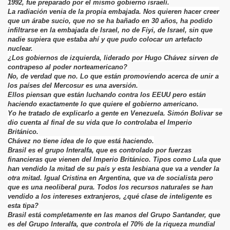
1992, fue preparado por el mismo gobierno israelí.
La radiación venia de la propia embajada. Nos quieren hacer creer
que un árabe sucio, que no se ha bañado en 30 años, ha podido
infiltrarse en la embajada de Israel, no de Fiyi, de Israel, sin que
nadie supiera que estaba ahí y que pudo colocar un artefacto
nuclear.
¿Los gobiernos de izquierda, liderado por Hugo Chávez sirven de
contrapeso al poder norteamericano?
No, de verdad que no. Lo que están promoviendo acerca de unir a
los países del Mercosur es una aversión.
Ellos piensan que están luchando contra los EEUU pero están
haciendo exactamente lo que quiere el gobierno americano.
Yo he tratado de explicarlo a gente en Venezuela. Simón Bolivar se
dio cuenta al final de su vida que lo controlaba el Imperio
Británico.
Chávez no tiene idea de lo que está haciendo.
Brasil es el grupo Interalfa, que es controlado por fuerzas
financieras que vienen del Imperio Británico. Tipos como Lula que
han vendido la mitad de su país y esta lesbiana que va a vender la
otra mitad. Igual Cristina en Argentina, que va de socialista pero
que es una neoliberal pura. Todos los recursos naturales se han
vendido a los intereses extranjeros, ¿qué clase de inteligente es
esta tipa?
Brasil está completamente en las manos del Grupo Santander, que
es del Grupo Interalfa, que controla el 70% de la riqueza mundial