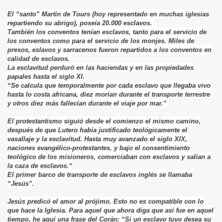
El “santo” Martín de Tours (hoy representado en muchas iglesias
repartiendo su abrigo), poseía 20.000 esclavos.
También los conventos tenían esclavos, tanto para el servicio de
los conventos como para el servicio de los monjes. Miles de
presos, eslavos y sarracenos fueron repartidos a los conventos en
calidad de esclavos.
La esclavitud perduró en las haciendas y en las propiedades
papales hasta el siglo XI.
“Se calcula que temporalmente por cada esclavo que llegaba vivo
hasta lo costa africana, diez morían durante el transporte terrestre
y otros diez más fallecían durante el viaje por mar.”
El protestantismo siguió desde el comienzo el mismo camino,
después de que Lutero había justificado teológicamente el
vasallaje y la esclavitud. Hasta muy avanzado el siglo XIX,
naciones evangélico-protestantes, y bajo el consentimiento
teológico de los misioneros, comerciaban con esclavos y salían a
la caza de esclavos.“
El primer barco de transporte de esclavos inglés se llamaba
“Jesús”.
Jesús predicó el amor al prójimo. Esto no es compatible con lo
que hace la Iglesia. Para aquel que ahora diga que así fue en aquel
tiempo, he aquí una frase del Corán: “Si un esclavo tuyo desea su