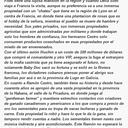
Fidel tiene una lujosa mansión en la región y cuando Delia Soto
viaja a Francia la visita, aunque su preferencia va a una inmensa
propiedad con un "chateu" que tiene en la región de Lyon en el
centra de Francia, en donde tiene una plantacion de rosas que es
el hobby de la señora, mientras el pueblo se muere de hambre y
necesidad. Sus yates privados, sus inmensas propiedades
agrícolas que son administradas por militares y donde trabajan
solo los hombres de confianza, los hermanos Castro solo
consumen productos cosechados en esas propiedades por el
miedo de ser envenenados.
Con el último avión Iliuchin a un costo de 100 millones de dólares
que compró el comandante y otro VIP, asegura la fuga al extranjero
de la mafia castrista que ya tiene asegurado el futuro, no
solamente Baby Doc sacó su fortuna y se exiló en la Riviera
francesa, los dictadores cubanos piensas poner al abrigo sus
familias por acá o en la provincia de Lugo en Galicia.
En cuanto a Ramón Castro, también tiene su historia y desde hace
cuarenta años se apropió de una vasta propiedad en la provincia
de la Habana, el valle de la Picadura, en donde juega al
"gentleman farmer" y mantiene estrechos contactos con criadores
de ganado canadienses y americanos a los que compra a precio de
oro los sementales para su tropa de vacas lecheras y ganado de
carne. Esta propiedad la robó y hace lo que le da la gana, sin
tampoco rendir cuentas a nadie. Los sementales tienen naves con
música indirecta y aire acondicionado. Este Ramón no esperará la