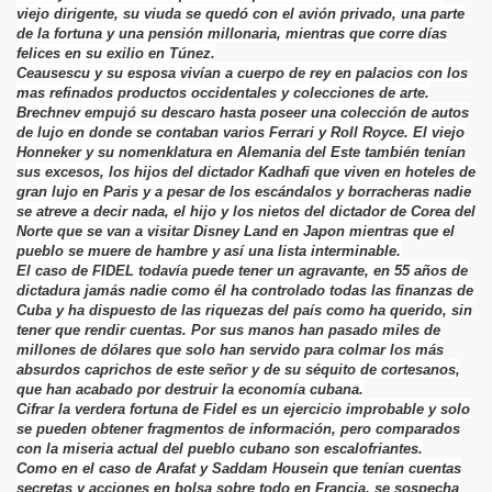
viejo dirigente, su viuda se quedó con el avión privado, una parte
de la fortuna y una pensión millonaria, mientras que corre días
felices en su exilio en Túnez.
Ceausescu y su esposa vivían a cuerpo de rey en palacios con los
mas refinados productos occidentales y colecciones de arte.
Brechnev empujó su descaro hasta poseer una colección de autos
de lujo en donde se contaban varios Ferrari y Roll Royce. El viejo
Honneker y su nomenklatura en Alemania del Este también tenían
sus excesos, los hijos del dictador Kadhafi que viven en hoteles de
gran lujo en Paris y a pesar de los escándalos y borracheras nadie
se atreve a decir nada, el hijo y los nietos del dictador de Corea del
Norte que se van a visitar Disney Land en Japon mientras que el
pueblo se muere de hambre y así una lista interminable.
El caso de FIDEL todavía puede tener un agravante, en 55 años de
dictadura jamás nadie como él ha controlado todas las finanzas de
Cuba y ha dispuesto de las riquezas del país como ha querido, sin
tener que rendir cuentas. Por sus manos han pasado miles de
millones de dólares que solo han servido para colmar los más
absurdos caprichos de este señor y de su séquito de cortesanos,
que han acabado por destruir la economía cubana.
Cifrar la verdera fortuna de Fidel es un ejercicio improbable y solo
se pueden obtener fragmentos de información, pero comparados
con la miseria actual del pueblo cubano son escalofriantes.
Como en el caso de Arafat y Saddam Housein que tenían cuentas
secretas y acciones en bolsa sobre todo en Francia, se sospecha