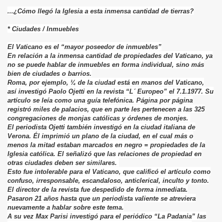
...¿Cómo llegó la Iglesia a esta inmensa cantidad de tierras?
* Ciudades / Inmuebles
El Vaticano es el “mayor poseedor de inmuebles”
En relación a la inmensa cantidad de propiedades del Vaticano, ya
no se puede hablar de inmuebles en forma individual, sino más
bien de ciudades o barrios.
Roma, por ejemplo, ¼ de la ciudad está en manos del Vaticano,
así investigó Paolo Ojetti en la revista “L´ Europeo” el 7.1.1977. Su
artículo se leía como una guía telefónica. Página por página
registró miles de palacios, que en parte les pertenecen a las 325
congregaciones de monjas católicas y órdenes de monjes.
El periodista Ojetti también investigó en la ciudad italiana de
Verona. Él imprimió un plano de la ciudad, en el cual más o
menos la mitad estaban marcados en negro = propiedades de la
Iglesia católica. El señalizó que las relaciones de propiedad en
otras ciudades deben ser similares.
Esto fue intolerable para el Vaticano, que calificó el artículo como
confuso, irresponsable, escandaloso, anticlerical, inculto y tonto.
El director de la revista fue despedido de forma inmediata.
Pasaron 21 años hasta que un periodista valiente se atreviera
nuevamente a hablar sobre este tema.
A su vez Max Parisi investigó para el periódico “La Padania” las