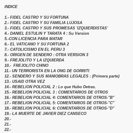
INDICE
1.-
FIDEL CASTRO Y SU FORTUNA
2.-
FIDEL CASTRO Y SU FAMILIA LUJOSA
3.-
FIDEL CASTRO Y SUS PROMESAS 'IZQUIERDISTAS'
4.-
DANIEL ESTULIN Y TARATA 4 : Su Version
5.-
CON LICENCIA PARA MATAR
6.-
EL VATICANO Y SU FORTUNA 2
7.-
CATOLICISMO EN EL PERU 3
8.-
ORIGEN DE SENDERO : OTRA VERSION 3
9.-
FREJOLITO Y LA IZQUIERDA
10.-
FREJOLITO CHINO
11.-
UN TERRORISTA EN LA ONG DE GORRITI
12.-
SENDERO Y SUS MANIOBRAS LEGALES : (Primera parte)
13.-
USAID OTRA VEZ
14.-
REBELION POLICIAL 2 : Lo que Hubo Detras.
15.-
REBELION POLICIAL 3 : COMENTARIOS DE OTROS
16.-
REBELION POLICIAL 4: COMENTARIOS DE OTROS-"B"
17.-
REBELION POLICIAL 5: COMENTARIOS DE OTROS-"C"
18.-
REBELION POLICIAL 6: COMENTARIOS DE OTROS-"D"
19.-
LA MUERTE DE JAVIER DIEZ CANSECO
20.-
21.-
22.-