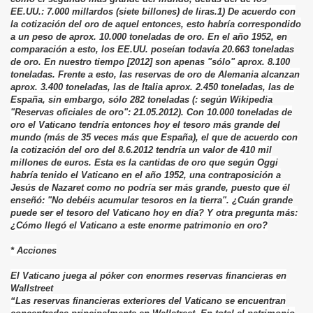
EE.UU.: 7.000 millardos (siete billones) de liras.1) De acuerdo con
la cotización del oro de aquel entonces, esto habría correspondido
a un peso de aprox. 10.000 toneladas de oro. En el año 1952, en
comparación a esto, los EE.UU. poseían todavía 20.663 toneladas
de oro. En nuestro tiempo [2012] son apenas "sólo" aprox. 8.100
toneladas. Frente a esto, las reservas de oro de Alemania alcanzan
aprox. 3.400 toneladas, las de Italia aprox. 2.450 toneladas, las de
España, sin embargo, sólo 282 toneladas (: según Wikipedia
"Reservas oficiales de oro": 21.05.2012). Con 10.000 toneladas de
oro el Vaticano tendría entonces hoy el tesoro más grande del
mundo (más de 35 veces más que España), el que de acuerdo con
la cotización del oro del 8.6.2012 tendría un valor de 410 mil
millones de euros. Esta es la cantidas de oro que según Oggi
habría tenido el Vaticano en el año 1952, una contraposición a
Jesús de Nazaret como no podría ser más grande, puesto que él
enseñó: "No debéis acumular tesoros en la tierra". ¿Cuán grande
puede ser el tesoro del Vaticano hoy en día? Y otra pregunta más:
¿Cómo llegó el Vaticano a este enorme patrimonio en oro?
* Acciones
El Vaticano juega al póker con enormes reservas financieras en
Wallstreet
“Las reservas financieras exteriores del Vaticano se encuentran