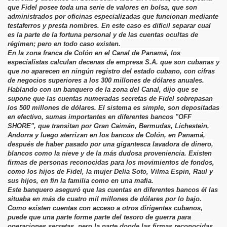
que Fidel posee toda una serie de valores en bolsa, que son
administrados por oficinas especializadas que funcionan mediante
vela.
testaferros y presta nombres. En este caso es difícil separar cual
es la parte de la fortuna personal y de las cuentas ocultas de
régimen; pero en todo caso existen.
En la zona franca de Colón en el Canal de Panamá, los
especialistas calculan decenas de empresa S.A. que son cubanas y
que no aparecen en ningún registro del estado cubano, con cifras
de negocios superiores a los 300 millones de dólares anuales.
Hablando con un banquero de la zona del Canal, dijo que se
supone que las cuentas numeradas secretas de Fidel sobrepasan
los 500 millones de dólares. El sistema es simple, son depositadas
en efectivo, sumas importantes en diferentes bancos "OFF
SHORE", que transitan por Gran Caimán, Bermudas, Lichestein,
Andorra y luego aterrizan en los bancos de Colón, en Panamá,
después de haber pasado por una gigantesca lavadora de dinero,
blancos como la nieve y de la más dudosa proveniencia. Existen
firmas de personas reconocidas para los movimientos de fondos,
como los hijos de Fidel, la mujer Delia Soto, Vilma Espin, Raul y
sus hijos, en fin la familia como en una mafia.
Este banquero aseguró que las cuentas en diferentes bancos él las
situaba en más de cuatro mil millones de dólares por lo bajo.
Como existen cuentas con acceso a otros dirigentes cubanos,
puede que una parte forme parte del tesoro de guerra para
operaciones secretas, pero la parte donde las firmas reconocidas