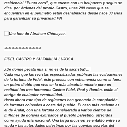
residencial “Punto cero”, que cuenta con un helipuerto y según se
RIOS
dice, por órdenes del propio Castro, unas 200 casas que se
encuentran en el perímetro están deshabitadas desde hace 30 años
STAS A MENSAJES
para garantizar su privacidad.PN
**************************
FIDEL CASTRO Y SU FAMILIA LUJOSA
¿De donde pecata mia si no es de la sacristia?...
Cada vez que las revistas especializadas publican las evaluaciones
de la fortuna de Fidel, éste protesta con vehemencia como si fuera
un pobre diablo que vive en la más absoluta miseria pero en
realidad los tres hermanos Castro: Fidel, Raul y Ramón, están al
abrigo de cualquier eventualidad.
Hasta ahora este tipo de regímenes han generado la apropiación
de fortunas colosales a costa del pueblo. El caso más reciente es
el de Arafat, con una fortuna considerada a varios cientos de
millones de dólares extirpados al pueblo palestino, ofrecidos
como ayuda internacional. Una larga dicusión se entabló entre su
viuda y las autoridades palestinas por las cuentas secretas del