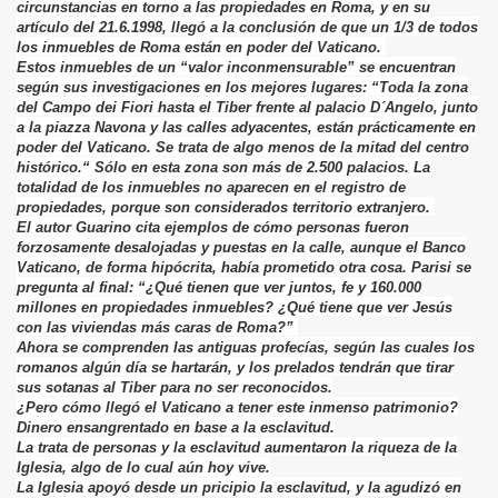
circunstancias en torno a las propiedades en Roma, y en su
artículo del 21.6.1998, llegó a la conclusión de que un 1/3 de todos
los inmuebles de Roma están en poder del Vaticano.
Estos inmuebles de un “valor inconmensurable” se encuentran
según sus investigaciones en los mejores lugares: “Toda la zona
del Campo dei Fiori hasta el Tiber frente al palacio D´Angelo, junto
a la piazza Navona y las calles adyacentes, están prácticamente en
poder del Vaticano. Se trata de algo menos de la mitad del centro
histórico.“ Sólo en esta zona son más de 2.500 palacios. La
totalidad de los inmuebles no aparecen en el registro de
propiedades, porque son considerados territorio extranjero.
El autor Guarino cita ejemplos de cómo personas fueron
forzosamente desalojadas y puestas en la calle, aunque el Banco
Vaticano, de forma hipócrita, había prometido otra cosa. Parisi se
pregunta al final: “¿Qué tienen que ver juntos, fe y 160.000
millones en propiedades inmuebles? ¿Qué tiene que ver Jesús
con las viviendas más caras de Roma?”
Ahora se comprenden las antiguas profecías, según las cuales los
romanos algún día se hartarán, y los prelados tendrán que tirar
sus sotanas al Tiber para no ser reconocidos.
¿Pero cómo llegó el Vaticano a tener este inmenso patrimonio?
Dinero ensangrentado en base a la esclavitud.
La trata de personas y la esclavitud aumentaron la riqueza de la
Iglesia, algo de lo cual aún hoy vive.
La Iglesia apoyó desde un pricipio la esclavitud, y la agudizó en