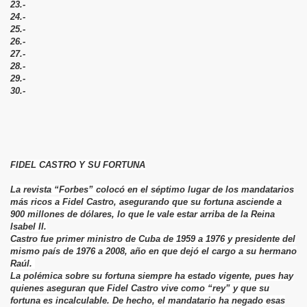
23.-
24.-
25.-
CE
26.-
27.-
28.-
29.-
30.-
FIDEL CASTRO Y SU FORTUNA
La revista “Forbes” colocó en el séptimo lugar de los mandatarios
más ricos a Fidel Castro, asegurando que su fortuna asciende a
900 millones de dólares, lo que le vale estar arriba de la Reina
Isabel II.
Castro fue primer ministro de Cuba de 1959 a 1976 y presidente del
mismo país de 1976 a 2008, año en que dejó el cargo a su hermano
Raúl.
La polémica sobre su fortuna siempre ha estado vigente, pues hay
quienes aseguran que Fidel Castro vive como
“rey” y que su
fortuna es incalculable. De hecho, el mandatario ha negado esas