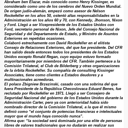
Abraham ben Elazar, más conocido como Henry Kissinger, es 
considerado como uno de los cerebros del Nuevo Orden Mundial. 
De origen judío-alemán, empezó como asesor de Nelson 
Rockefeller en los años 50, ostentó altas responsabilidades en la 
Administración en los años 60 y 70, con Kennedy, Jhonson, Nixon 
y Ford. Llegó a ser Vicepresidente de los Estados Unidos con 
Ford, secretario personal de Nixon, Jefe del Consejo Nacional de 
Seguridad y del Departamento de Estado, y Ministro de Asuntos 
Exteriores en repetidas ocasiones.
Colaboró estrechamente con David Rockefeller en el elitista 
Consejo de Relaciones Exteriores, del que fue presidente. Del CFR 
han salido desde entonces todos los presidentes de los Estados 
Unidos excepto Ronald Regan, cuyo equipo estuvo formado 
mayoritariamente por miembros del CFR. También pertenece a la 
Comisión Trilateral, el Club de Bilderberg y otras organizaciones 
de la órbita Rockefeller. Su compañía de consulting Kissinger 
Associates, tiene como clientes a Estados deudores y a 
multinacionales acreedoras.
El polaco Zbigniew Brzezinski, casado con una sobrina del que 
fuera Presidente de la República Checoslovaca Eduard Benes, fue 
reclutado por Rockefeller en 1971. Llegó a ser Consejero de 
Seguridad Nacional del gobierno de los Estados Unidos durante la 
Administración Carter, pero ya con anterioridad había sido 
nombrado director de la Comisión Trilateral, a la que él mismo 
definió como “el conjunto de potencias financieras e intelectuales 
mayor que el mundo haya conocido nunca”.
Afirma que: “la sociedad será dominada por una elite de personas 
libres de valores tradicionales que no dudarán en realizar sus 