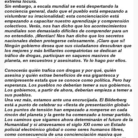
extrema locura.
Sin embargo, a escala mundial se está despertando la 
conciencia general, dado que el pueblo está empezando a 
vislumbrar su irracionalidad; esta concienciación está 
empezando a capacitar nuestro aprendizaje y comprensión 
colectivos. Verás, nos han dicho que los acontecimientos 
mundiales son demasiado difíciles de comprender para un 
no entendido. ¡Mentían! Nos han dicho que los secretos 
nacionales deben protegerse celosamente. ¡Claro que sí! 
Ningún gobierno desea que sus ciudadanos descubran que 
los mejores y más brillantes compatriotas se dedican al 
tráfico de drogas, participan en saqueos masivos de 
planeta, en secuestros y asesinatos. Yo lo hago por ellos. 
Conocerás quién trafica con drogas y por qué, quién 
asesina y quién extrae beneficios de esa gigantesca y 
omnipresente estafa que se conoce como política. Pero hay 
esperanza. Los pueblos no deberían temer a sus gobiernos. 
Los gobiernos, a partir de ahora, deberían empieza a temer a 
sus pueblos.
Una vez más, estamos ante una encrucijada. El Bilderberg 
está a punto de celebrar su «fiesta de presentación global» 
Los puntos de tensión han empezado a romperse en cada 
rincón del planeta y la gente ha comenzado a tomar partido. 
Los caminos que sigamos ahora determinarán el futuro de la 
Humanidad y si atravesamos el siglo XXI como un Estado 
policial electrónico global o como seres humanos libres, 
como consecuencia de una concienciación masiva que 