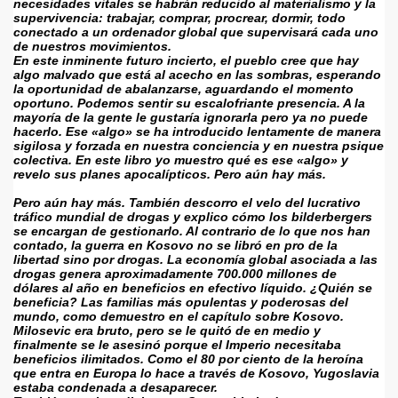
necesidades vitales se habrán reducido al materialismo y la 
supervivencia: trabajar, comprar, procrear, dormir, todo 
conectado a un ordenador global que supervisará cada uno 
de nuestros movimientos.
En este inminente futuro incierto, el pueblo cree que hay 
algo malvado que está al acecho en las sombras, esperando 
la oportunidad de abalanzarse, aguardando el momento 
oportuno. Podemos sentir su escalofriante presencia. A la 
mayoría de la gente le gustaría ignorarla pero ya no puede 
hacerlo. Ese «algo» se ha introducido lentamente de manera 
sigilosa y forzada en nuestra conciencia y en nuestra psique 
colectiva. En este libro yo muestro qué es ese «algo» y 
revelo sus planes apocalípticos. Pero aún hay más.
Pero aún hay más. También descorro el velo del lucrativo 
tráfico mundial de drogas y explico cómo los bilderbergers 
se encargan de gestionarlo. Al contrario de lo que nos han 
contado, la guerra en Kosovo no se libró en pro de la 
libertad sino por drogas. La economía global asociada a las 
drogas genera aproximadamente 700.000 millones de 
dólares al año en beneficios en efectivo líquido. ¿Quién se 
beneficia? Las familias más opulentas y poderosas del 
mundo, como demuestro en el capítulo sobre Kosovo. 
Milosevic era bruto, pero se le quitó de en medio y 
finalmente se le asesinó porque el Imperio necesitaba 
beneficios ilimitados. Como el 80 por ciento de la heroína 
que entra en Europa lo hace a través de Kosovo, Yugoslavia 
estaba condenada a desaparecer.