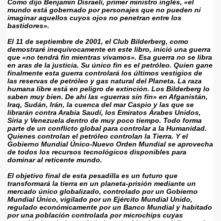
Como dijo Benjamin Disraeli, primer ministro inglés, «el 
mundo está gobernado por personajes que no pueden ni 
imaginar aquellos cuyos ojos no penetran entre los 
bastidores».
El 11 de septiembre de 2001, el Club Bilderberg, como 
demostraré inequívocamente en este libro, inició una guerra 
que «no tendrá fin mientras vivamos». Esa guerra no se libra 
en aras de la justicia. Su único fin es el petróleo. Quien gane 
finalmente esta guerra controlará los últimos vestigios de 
las reservas de petróleo y gas natural del Planeta. La raza 
humana libre está en peligro de extinción. Los Bilderberg lo 
saben muy bien. De ahí las «guerras sin fin» en Afganistán, 
Iraq, Sudán, Irán, la cuenca del mar Caspio y las que se 
librarán contra Arabia Saudí, los Emiratos Árabes Unidos, 
Siria y Venezuela dentro de muy poco tiempo. Todo forma 
parte de un conflicto global para controlar a la Humanidad. 
Quienes controlan el petróleo controlan la Tierra. Y el 
Gobierno Mundial Único-Nuevo Orden Mundial se aprovecha 
de todos los recursos tecnológicos disponibles para 
dominar al reticente mundo.
El objetivo final de esta pesadilla es un futuro que 
transformará la tierra en un planeta-prisión mediante un 
mercado único globalizado, controlado por un Gobierno 
Mundial Único, vigilado por un Ejército Mundial Unido, 
regulado económicamente por un Banco Mundial y habitado 
por una población controlada por microchips cuyas 