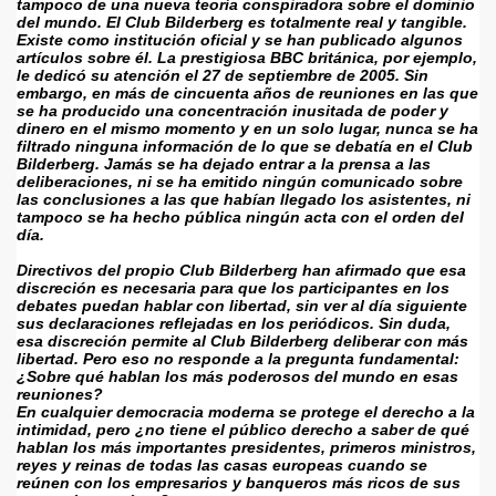
tampoco de una nueva teoría conspiradora sobre el dominio 
del mundo. El Club Bilderberg es totalmente real y tangible. 
Existe como institución oficial y se han publicado algunos 
artículos sobre él. La prestigiosa BBC británica, por ejemplo, 
le dedicó su atención el 27 de septiembre de 2005. Sin 
embargo, en más de cincuenta años de reuniones en las que 
se ha producido una concentración inusitada de poder y 
dinero en el mismo momento y en un solo lugar, nunca se ha 
filtrado ninguna información de lo que se debatía en el Club 
Bilderberg. Jamás se ha dejado entrar a la prensa a las 
deliberaciones, ni se ha emitido ningún comunicado sobre 
las conclusiones a las que habían llegado los asistentes, ni 
tampoco se ha hecho pública ningún acta con el orden del 
día.
Directivos del propio Club Bilderberg han afirmado que esa 
discreción es necesaria para que los participantes en los 
debates puedan hablar con libertad, sin ver al día siguiente 
sus declaraciones reflejadas en los periódicos. Sin duda, 
esa discreción permite al Club Bilderberg deliberar con más 
libertad. Pero eso no responde a la pregunta fundamental: 
¿Sobre qué hablan los más poderosos del mundo en esas 
reuniones?
En cualquier democracia moderna se protege el derecho a la 
intimidad, pero ¿no tiene el público derecho a saber de qué 
hablan los más importantes presidentes, primeros ministros, 
reyes y reinas de todas las casas europeas cuando se 
reúnen con los empresarios y banqueros más ricos de sus 