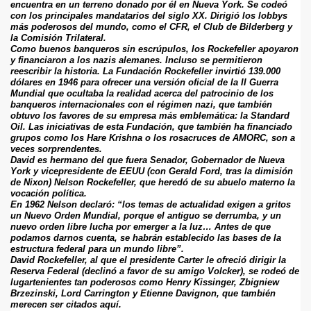
encuentra en un terreno donado por él en Nueva York. Se codeó 
con los principales mandatarios del siglo XX. Dirigió los lobbys 
más poderosos del mundo, como el CFR, el Club de Bilderberg y 
la Comisión Trilateral.
Como buenos banqueros sin escrúpulos, los Rockefeller apoyaron 
y financiaron a los nazis alemanes. Incluso se permitieron 
reescribir la historia. La Fundación Rockefeller invirtió 139.000 
dólares en 1946 para ofrecer una versión oficial de la II Guerra 
Mundial que ocultaba la realidad acerca del patrocinio de los 
banqueros internacionales con el régimen nazi, que también 
obtuvo los favores de su empresa más emblemática: la Standard 
Oil. Las iniciativas de esta Fundación, que también ha financiado 
grupos como los Hare Krishna o los rosacruces de AMORC, son a 
veces sorprendentes.
David es hermano del que fuera Senador, Gobernador de Nueva 
York y vicepresidente de EEUU (con Gerald Ford, tras la dimisión 
de Nixon) Nelson Rockefeller, que heredó de su abuelo materno la 
vocación política.
En 1962 Nelson declaró: “los temas de actualidad exigen a gritos 
un Nuevo Orden Mundial, porque el antiguo se derrumba, y un 
nuevo orden libre lucha por emerger a la luz… Antes de que 
podamos darnos cuenta, se habrán establecido las bases de la 
estructura federal para un mundo libre”.
David Rockefeller, al que el presidente Carter le ofreció dirigir la 
Reserva Federal (declinó a favor de su amigo Volcker), se rodeó de 
lugartenientes tan poderosos como Henry Kissinger, Zbigniew 
Brzezinski, Lord Carrington y Etienne Davignon, que también 
merecen ser citados aquí.