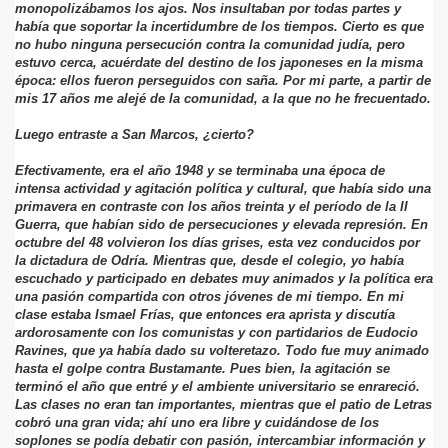
monopolizábamos los ajos. Nos insultaban por todas partes y
había que soportar la incertidumbre de los tiempos. Cierto es que
no hubo ninguna persecución contra la comunidad judía, pero
estuvo cerca, acuérdate del destino de los japoneses en la misma
época: ellos fueron perseguidos con saña. Por mi parte, a partir de
mis 17 años me alejé de la comunidad, a la que no he frecuentado.
Luego entraste a San Marcos, ¿cierto?
Efectivamente, era el año 1948 y se terminaba una época de
intensa actividad y agitación política y cultural, que había sido una
primavera en contraste con los años treinta y el período de la II
Guerra, que habían sido de persecuciones y elevada represión. En
octubre del 48 volvieron los días grises, esta vez conducidos por
la dictadura de Odría. Mientras que, desde el colegio, yo había
escuchado y participado en debates muy animados y la política era
una pasión compartida con otros jóvenes de mi tiempo. En mi
clase estaba Ismael Frías, que entonces era aprista y discutía
ardorosamente con los comunistas y con partidarios de Eudocio
Ravines, que ya había dado su volteretazo. Todo fue muy animado
hasta el golpe contra Bustamante. Pues bien, la agitación se
terminó el año que entré y el ambiente universitario se enrareció.
Las clases no eran tan importantes, mientras que el patio de Letras
cobró una gran vida; ahí uno era libre y cuidándose de los
soplones se podía debatir con pasión, intercambiar información y