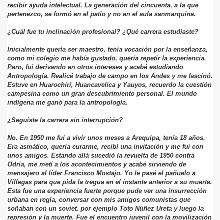
recibir ayuda intelectual. La generación del cincuenta, a la que
pertenezco, se formó en el patio y no en el aula sanmarquina.
¿Cuál fue tu inclinación profesional? ¿Qué carrera estudiaste?
Inicialmente quería ser maestro, tenía vocación por la enseñanza,
como mi colegio me había gustado, quería repetir la experiencia.
Pero, fui derivando en otros intereses y acabé estudiando
Antropología. Realicé trabajo de campo en los Andes y me fascinó.
Estuve en Huarochirí, Huancavelica y Yauyos, recuerdo la cuestión
campesina como un gran descubrimiento personal. El mundo
indígena me ganó para la antropología.
¿Seguiste la carrera sin interrupción?
No. En 1950 me fui a vivir unos meses a Arequipa, tenía 18 años.
Era asmático, quería curarme, recibí una invitación y me fui con
unos amigos. Estando allá sucedió la revuelta de 1950 contra
Odría, me metí a los acontecimientos y acabé sirviendo de
mensajero al líder Francisco Mostajo. Yo le pasé el pañuelo a
Villegas para que pida la tregua en el instante anterior a su muerte.
Esta fue una experiencia fuerte porque pude ver una insurrección
urbana en regla, conversar con mis amigos comunistas que
soñaban con un soviet, por ejemplo Toto Núñez Ureta y luego la
represión y la muerte. Fue el encuentro juvenil con la movilización