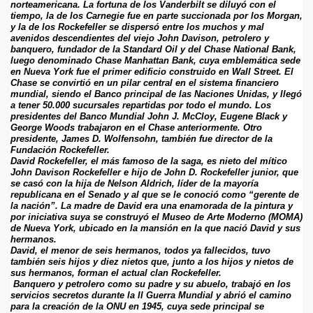
norteamericana. La fortuna de los Vanderbilt se diluyó con el 
tiempo, la de los Carnegie fue en parte succionada por los Morgan, 
y la de los Rockefeller se dispersó entre los muchos y mal 
vela.
avenidos descendientes del viejo John Davison, petrolero y 
banquero, fundador de la Standard Oil y del Chase National Bank, 
luego denominado Chase Manhattan Bank, cuya emblemática sede 
en Nueva York fue el primer edificio construido en Wall Street. El 
Chase se convirtió en un pilar central en el sistema financiero 
mundial, siendo el Banco principal de las Naciones Unidas, y llegó 
a tener 50.000 sucursales repartidas por todo el mundo. Los 
presidentes del Banco Mundial John J. McCloy, Eugene Black y 
George Woods trabajaron en el Chase anteriormente. Otro 
presidente, James D. Wolfensohn, también fue director de la 
Fundación Rockefeller.
David Rockefeller, el más famoso de la saga, es nieto del mítico 
John Davison Rockefeller e hijo de John D. Rockefeller junior, que 
se casó con la hija de Nelson Aldrich, líder de la mayoría 
republicana en el Senado y al que se le conoció como “gerente de 
la nación”. La madre de David era una enamorada de la pintura y 
por iniciativa suya se construyó el Museo de Arte Moderno (MOMA) 
de Nueva York, ubicado en la mansión en la que nació David y sus 
hermanos.
David, el menor de seis hermanos, todos ya fallecidos, tuvo 
también seis hijos y diez nietos que, junto a los hijos y nietos de 
sus hermanos, forman el actual clan Rockefeller.
 Banquero y petrolero como su padre y su abuelo, trabajó en los 
servicios secretos durante la II Guerra Mundial y abrió el camino 
para la creación de la ONU en 1945, cuya sede principal se 