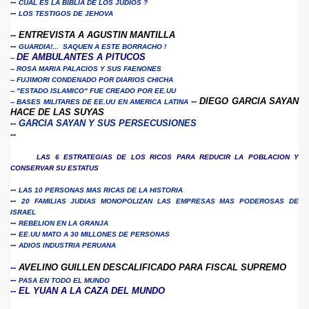
-- 
CUAL ES LA BIBLIA DE LOS JUDIOS ?
-- 
LOS TESTIGOS DE JEHOVA
-- 
ENTREVISTA A AGUSTIN MANTILLA
CE
-- 
GUARDIA!... SAQUEN A ESTE BORRACHO !
DE AMBULANTES A PITUCOS
--
--
ROSA MARIA PALACIOS Y SUS FAENONES
--
FUJIMORI CONDENADO POR DIARIOS CHICHA
--
"ESTADO ISLAMICO" FUE CREADO POR EE.UU
 -- 
DIEGO GARCIA SAYAN
--
BASES MILITARES DE EE.UU EN AMERICA LATINA
HACE DE LAS SUYAS
-- 
GARCIA SAYAN Y SUS PERSECUSIONES
-- 
LAS 6 ESTRATEGIAS DE LOS RICOS PARA REDUCIR LA POBLACION Y
CONSERVAR SU ESTATUS
-- 
LAS 10 PERSONAS MAS RICAS DE LA HISTORIA
-- 
20 FAMILIAS JUDIAS MONOPOLIZAN LAS EMPRESAS MAS PODEROSAS DE
ISRAEL
-- 
REBELION EN LA GRANJA
-- 
EE.UU MATO A 30 MILLONES DE PERSONAS
-- 
ADIOS INDUSTRIA PERUANA
-- 
AVELINO GUILLEN DESCALIFICADO PARA FISCAL SUPREMO
-- 
PASA EN TODO EL MUNDO
-- 
EL YUAN A LA CAZA DEL MUNDO