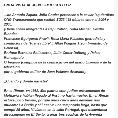
ENTREVISTA AL JUDIO JULIO COTTLER
...de Antonio Zapata.
Julio Cottler pertenece a la caviar izquierdista
ONG Transparencia que
recibió 1'333,498 dólares entre el 2004 y
2005,
y tiene como
integrantes a Pepi Patrón, Sofía Macher, Cecilia
Blondet,
Francisco
Eguiguren Praeli, Rosa María Palacios (periodista y
conductora de
"Prensa libre"),
Allan Wagner Tizón (ministro de
Defensa),
Enrique
Bernales Ballesteros, Julio Cotler Dolberg y Rafael
Roncagliolo
Orbegoso (cómplice de la confiscación del diario Expreso
y de la
televisión
por el gobierno militar de Juan Velasco Alvarado).
¿Cuándo y dónde naciste?
En el Rímac, en 1932. Mis padres eran judíos provenientes de
Moldavia y habían llegado al Perú no hacía mucho. En el Rímac
estuve poco tiempo, porque unos cinco años después nos
mudamos a Breña y ahí estuve una temporada larga, hasta que
cumplí 25 años. Vivíamos en la calle Portugal, que desemboca
directamente en El Sexto, a unas tres cuadras de la Avenida