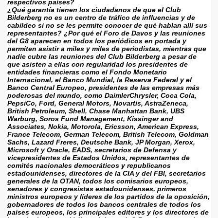
respectivos países?
¿Qué garantía tienen los ciudadanos de que el Club 
Bilderberg no es un centro de tráfico de influencias y de 
cabildeo si no se les permite conocer de qué hablan allí sus 
representantes? ¿Por qué el Foro de Davos y las reuniones 
del G8 aparecen en todos los periódicos en portada y 
permiten asistir a miles y miles de periodistas, mientras que 
nadie cubre las reuniones del Club Bilderberg a pesar de 
que asisten a ellas con regularidad los presidentes de 
entidades financieras como el Fondo Monetario 
Internacional, el Banco Mundial, la Reserva Federal y el 
Banco Central Europeo, presidentes de las empresas más 
poderosas del mundo, como DaimlerChrysler, Coca Cola, 
PepsiCo, Ford, General Motors, Novartis, AstraZeneca, 
British Petroleum, Shell, Chase Manhattan Bank, UBS 
Warburg, Soros Fund Management, Kissinger and 
Associates, Nokia, Motorola, Ericsson, American Express, 
France Telecom, German Telecom, British Telecom, Goldman 
Sachs, Lazard Freres, Deutsche Bank, JP Morgan, Xerox, 
Microsoft y Oracle, EADS, secretarios de Defensa y 
vicepresidentes de Estados Unidos, representantes de 
comités nacionales democráticos y republicanos 
estadounidenses, directores de la CIA y del FBI, secretarios 
generales de la OTAN, todos los comisarios europeos, 
senadores y congresistas estadounidenses, primeros 
ministros europeos y líderes de los partidos de la oposición, 
gobernadores de todos los bancos centrales de todos los 
países europeos, los principales editores y los directores de 