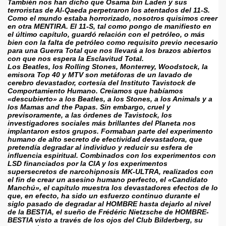
También nos han dicho que Osama bin Laden y sus 
terroristas de Al-Qaeda perpetraron los atentados del 11-S. 
Como el mundo estaba horrorizado, nosotros quisimos creer 
en otra MENTIRA. El 11-S, tal como pongo de manifiesto en 
el último capítulo, guardó relación con el petróleo, o más 
bien con la falta de petróleo como requisito previo necesario 
para una Guerra Total que nos llevará a los brazos abiertos 
con que nos espera la Esclavitud Total.
Los Beatles, los Rolling Stones, Monterrey, Woodstock, la 
emisora Top 40 y MTV son metáforas de un lavado de 
cerebro devastador, cortesía del Instituto Tavistock de 
Comportamiento Humano. Creíamos que habíamos 
«descubierto» a los Beatles, a los Stones, a los Animals y a 
los Mamas and the Papas. Sin embargo, cruel y 
previsoramente, a las órdenes de Tavistock, los 
investigadores sociales más brillantes del Planeta nos 
implantaron estos grupos. Formaban parte del experimento 
humano de alto secreto de efectividad devastadora, que 
pretendía degradar al individuo y reducir su esfera de 
influencia espiritual. Combinados con los experimentos con 
LSD financiados por la CIA y los experimentos 
supersecretos de narcohipnosis MK-ULTRA, realizados con 
el fin de crear un asesino humano perfecto, el «Candidato 
Manchú», el capítulo muestra los devastadores efectos de lo 
que, en efecto, ha sido un esfuerzo continuo durante el 
siglo pasado de degradar al HOMBRE hasta dejarlo al nivel 
de la BESTIA, el sueño de Frédéric Nietzsche de HOMBRE-
BESTIA visto a través de los ojos del Club Bilderberg, su 