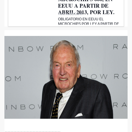
EEUU A PARTIR DE
ABRIL 2013, POR LEY.
YOUTUBE.COM
OBLIGATORIO EN EEUU EL
MICROCHIPS POR LEY A PARTIR DE
ABRIL DE ESTE 2013. DICEN…