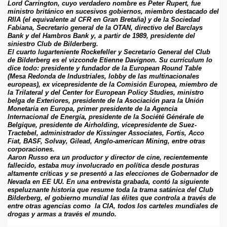
Lord Carrington, cuyo verdadero nombre es Peter Rupert, fue 
ministro británico en sucesivos gobiernos, miembro destacado del 
RIIA (el equivalente al CFR en Gran Bretaña) y de la Sociedad 
Fabiana, Secretario general de la OTAN, directivo del Barclays 
Bank y del Hambros Bank y, a partir de 1989, presidente del 
siniestro Club de Bilderberg.
El cuarto lugarteniente Rockefeller y Secretario General del Club 
de Bilderberg es el vizconde Etienne Davignon. Su currículum lo 
dice todo: presidente y fundador de la European Round Table 
(Mesa Redonda de Industriales, lobby de las multinacionales 
europeas), ex vicepresidente de la Comisión Europea, miembro de 
la Trilateral y del Center for European Policy Studies, ministro 
belga de Exteriores, presidente de la Asociación para la Unión 
Monetaria en Europa, primer presidente de la Agencia 
Internacional de Energía, presidente de la Société Générale de 
Belgique, presidente de Airholding, vicepresidente de Suez-
Tractebel, administrador de Kissinger Associates, Fortis, Acco 
Fiat, BASF, Solvay, Gilead, Anglo-american Mining, entre otras 
corporaciones. 
Aaron Russo era un productor y director de cine, recientemente 
fallecido, estaba muy involucrado en política desde posturas 
altamente críticas y se presentó a las elecciones de Gobernador de 
Nevada en EE UU. En una entrevista grabada, contó la siguiente 
espeluznante historia que resume toda la trama satánica del Club 
Bilderberg, el gobierno mundial las élites que controla a través de 
entre otras agencias como  la CIA, todos los carteles mundiales de 
drogas y armas a través el mundo.