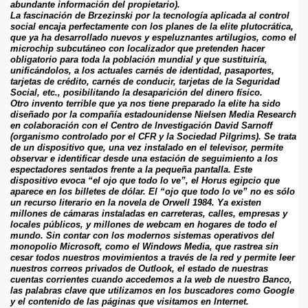
abundante información del propietario).
La fascinación de Brzezinski por la tecnología aplicada al control 
social encaja perfectamente con los planes de la elite plutocrática, 
que ya ha desarrollado nuevos y espeluznantes artilugios, como el 
microchip subcutáneo con localizador que pretenden hacer 
obligatorio para toda la población mundial y que sustituiría, 
unificándolos, a los actuales carnés de identidad, pasaportes, 
tarjetas de crédito, carnés de conducir, tarjetas de la Seguridad 
Social, etc., posibilitando la desaparición del dinero físico.
Otro invento terrible que ya nos tiene preparado la elite ha sido 
diseñado por la compañía estadounidense Nielsen Media Research 
en colaboración con el Centro de Investigación David Sarnoff 
(organismo controlado por el CFR y la Sociedad Pilgrims). Se trata 
de un dispositivo que, una vez instalado en el televisor, permite 
observar e identificar desde una estación de seguimiento a los 
espectadores sentados frente a la pequeña pantalla. Este 
dispositivo evoca “el ojo que todo lo ve”, el Horus egipcio que 
aparece en los billetes de dólar. El “ojo que todo lo ve” no es sólo 
un recurso literario en la novela de Orwell 1984. Ya existen 
millones de cámaras instaladas en carreteras, calles, empresas y 
locales públicos, y millones de webcam en hogares de todo el 
mundo. Sin contar con los modernos sistemas operativos del 
monopolio Microsoft, como el Windows Media, que rastrea sin 
cesar todos nuestros movimientos a través de la red y permite leer 
nuestros correos privados de Outlook, el estado de nuestras 
cuentas corrientes cuando accedemos a la web de nuestro Banco, 
las palabras clave que utilizamos en los buscadores como Google 
y el contenido de las páginas que visitamos en Internet.