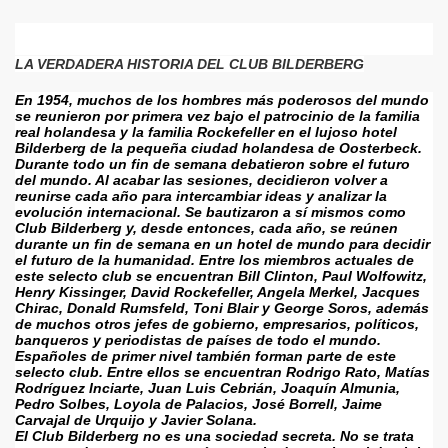
LA VERDADERA HISTORIA DEL CLUB BILDERBERG
En 1954, muchos de los hombres más poderosos del mundo 
se reunieron por primera vez bajo el patrocinio de la familia 
real holandesa y la familia Rockefeller en el lujoso hotel 
Bilderberg de la pequeña ciudad holandesa de Oosterbeck. 
Durante todo un fin de semana debatieron sobre el futuro 
del mundo. Al acabar las sesiones, decidieron volver a 
reunirse cada año para intercambiar ideas y analizar la 
evolución internacional. Se bautizaron a sí mismos como 
Club Bilderberg y, desde entonces, cada año, se reúnen 
durante un fin de semana en un hotel de mundo para decidir 
el futuro de la humanidad. Entre los miembros actuales de 
este selecto club se encuentran Bill Clinton, Paul Wolfowitz, 
Henry Kissinger, David Rockefeller, Angela Merkel, Jacques 
Chirac, Donald Rumsfeld, Toni Blair y George Soros, además 
de muchos otros jefes de gobierno, empresarios, políticos, 
banqueros y periodistas de países de todo el mundo. 
Españoles de primer nivel también forman parte de este 
selecto club. Entre ellos se encuentran Rodrigo Rato, Matías 
Rodríguez Inciarte, Juan Luis Cebrián, Joaquín Almunia, 
Pedro Solbes, Loyola de Palacios, José Borrell, Jaime 
Carvajal de Urquijo y Javier Solana.
El Club Bilderberg no es una sociedad secreta. No se trata 