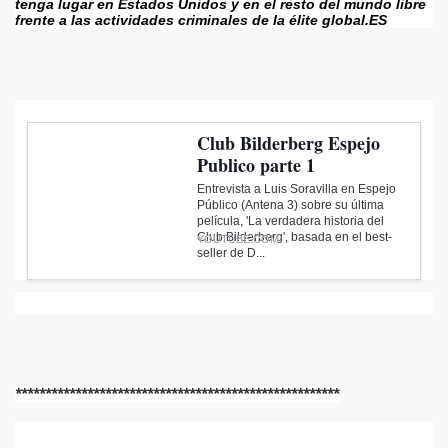
tenga lugar en Estados Unidos y en el resto del mundo libre 
frente a las actividades criminales de la élite global.ES 
Club Bilderberg Espejo
Publico parte 1
Entrevista a Luis Soravilla en Espejo
Público (Antena 3) sobre su última
película, 'La verdadera historia del
Club Bilderberg', basada en el best-
YOUTUBE.COM
seller de D...
******************************************************