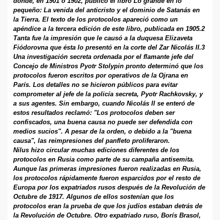
donde, en 1901 o 1902, publicó el libro Lo grande en lo
pequeño: La venida del anticristo y el dominio de Satanás en
la Tierra. El texto de los protocolos apareció como un
apéndice a la tercera edición de este libro, publicada en 1905.2
Tanta fue la impresión que le causó a la duquesa Elizaveta
Fiódorovna que ésta lo presentó en la corte del Zar Nicolás II.3
Una investigación secreta ordenada por el flamante jefe del
Concejo de Ministros Pyotr Stolypin pronto determinó que los
protocolos fueron escritos por operativos de la Ojrana en
París. Los detalles no se hicieron públicos para evitar
comprometer al jefe de la policía secreta, Pyotr Rachkovsky, y
a sus agentes. Sin embargo, cuando Nicolás II se enteró de
estos resultados reclamó: "Los protocolos deben ser
confiscados, una buena causa no puede ser defendida con
medios sucios". A pesar de la orden, o debido a la "buena
causa", las reimpresiones del panfleto proliferaron.
Nilus hizo circular muchas ediciones diferentes de los
protocolos en Rusia como parte de su campaña antisemita.
Aunque las primeras impresiones fueron realizadas en Rusia,
los protocolos rápidamente fueron esparcidos por el resto de
Europa por los expatriados rusos después de la Revolución de
Octubre de 1917. Algunos de ellos sostenían que los
protocolos eran la prueba de que los judíos estaban detrás de
la Revolución de Octubre. Otro expatriado ruso, Borís Brasol,