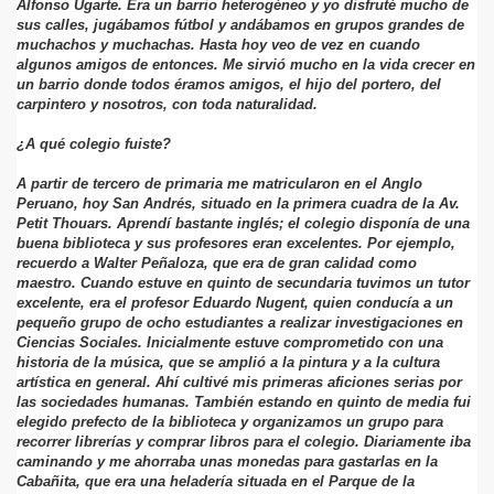
Alfonso Ugarte. Era un barrio heterogéneo y yo disfruté mucho de
sus calles, jugábamos fútbol y andábamos en grupos grandes de
muchachos y muchachas. Hasta hoy veo de vez en cuando
algunos amigos de entonces. Me sirvió mucho en la vida crecer en
un barrio donde todos éramos amigos, el hijo del portero, del
carpintero y nosotros, con toda naturalidad.
¿A qué colegio fuiste?
A partir de tercero de primaria me matricularon en el Anglo
Peruano, hoy San Andrés, situado en la primera cuadra de la Av.
Petit Thouars. Aprendí bastante inglés; el colegio disponía de una
buena biblioteca y sus profesores eran excelentes. Por ejemplo,
recuerdo a Walter Peñaloza, que era de gran calidad como
maestro. Cuando estuve en quinto de secundaria tuvimos un tutor
excelente, era el profesor Eduardo Nugent, quien conducía a un
pequeño grupo de ocho estudiantes a realizar investigaciones en
Ciencias Sociales. Inicialmente estuve comprometido con una
historia de la música, que se amplió a la pintura y a la cultura
artística en general. Ahí cultivé mis primeras aficiones serias por
las sociedades humanas. También estando en quinto de media fui
elegido prefecto de la biblioteca y organizamos un grupo para
recorrer librerías y comprar libros para el colegio. Diariamente iba
caminando y me ahorraba unas monedas para gastarlas en la
Cabañita, que era una heladería situada en el Parque de la