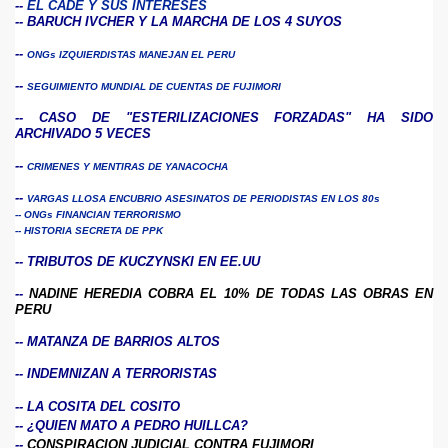
-- 
EL CADE Y SUS INTERESES
-- 
BARUCH IVCHER Y LA MARCHA DE LOS 4 SUYOS
-- 
ONGs IZQUIERDISTAS MANEJAN EL PERU
-- 
SEGUIMIENTO MUNDIAL DE CUENTAS DE FUJIMORI
-- 
CASO DE "ESTERILIZACIONES FORZADAS" HA SIDO
ARCHIVADO 5 VECES
-- 
CRIMENES Y MENTIRAS DE YANACOCHA
-- 
VARGAS LLOSA ENCUBRIO ASESINATOS DE PERIODISTAS EN LOS 80s
ovela.
--
ONGs FINANCIAN TERRORISMO
-- H
ISTORIA SECRETA DE PPK
-- 
TRIBUTOS DE KUCZYNSKI EN EE.UU
-- 
NADINE HEREDIA COBRA EL 10% DE TODAS LAS OBRAS EN
PERU
-- 
M
ATANZA DE BARRIOS ALTOS
-- 
INDEMNIZAN A TERRORISTAS
-- 
LA COSITA DEL COSITO
--
¿QUIEN MATO A PEDRO HUILLCA?
--
CONSPIRACION JUDICIAL CONTRA FUJIMORI