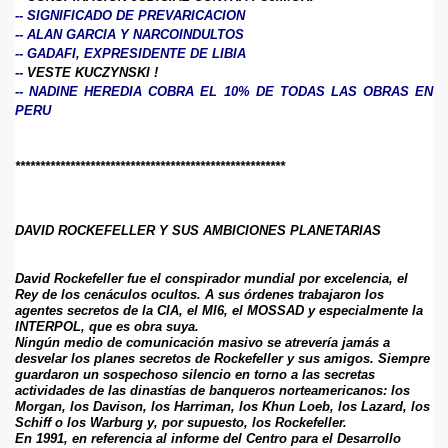
RIOS
--
SIGNIFICADO DE PREVARICACION
--
ALAN GARCIA Y NARCOINDULTOS
STAS A MENSAJES
--
GADAFI, EXPRESIDENTE DE LIBIA
--
VESTE KUCZYNSKI !
--
NADINE HEREDIA COBRA EL 10% DE TODAS LAS OBRAS EN
PERU
******************************************************
DAVID ROCKEFELLER Y SUS AMBICIONES PLANETARIAS
David Rockefeller fue el conspirador mundial por excelencia, el 
Rey de los cenáculos ocultos. A sus órdenes trabajaron los 
agentes secretos de la CIA, el MI6, el MOSSAD y especialmente la 
INTERPOL, que es obra suya.
Ningún medio de comunicación masivo se atrevería jamás a 
desvelar los planes secretos de Rockefeller y sus amigos. Siempre 
guardaron un sospechoso silencio en torno a las secretas 
actividades de las dinastías de banqueros norteamericanos: los 
Morgan, los Davison, los Harriman, los Khun Loeb, los Lazard, los 
Schiff o los Warburg y, por supuesto, los Rockefeller.
En 1991, en referencia al informe del Centro para el Desarrollo 