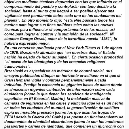
objetivos mediante técnicas depuradas con las que influirán en el 
comportamiento del pueblo y controlarán con todo detalle a la 
sociedad, hasta el punto que llegará a ser posible ejercer una 
vigilancia casi permanente sobre cada uno de los ciudadanos del 
planeta”. En otro momento dijo: “esta elite buscará todos los 
medios para lograr sus fines políticos tales como las nuevas 
técnicas para influenciar el comportamiento de las masas, así 
como para lograr el control y la sumisión de la sociedad”. Ni 
siquiera George Orwell, autor de la terrorífica novela “1984”, lo 
hubiera expresado mejor.
En una entrevista publicada por el New York Times el 1 de agosto 
de 1976, Brzezinski afirmaba que “en nuestros días, el Estado-
nación ha dejado de jugar su papel”. En cierta ocasión pronosticó 
“el ocaso de las ideologías y de las creencias religiosas 
tradicionales”.
Brzezinski es especialista en métodos de control social, sus 
ensayos publicados dibujan un horizonte orwelliano en el que el 
Gran Hermano vigila y controla permanentemente a cada 
individuo. Predijo la existencia de gigantes bases de datos donde 
se almacenan ingentes cantidades de información sobre cada 
ciudadano (como la que tienen los servicios de inteligencia 
españoles en El Escorial, Madrid), la instalación masiva de 
cámaras de vigilancia en las calles y edificios (que ya es un hecho 
en todas las ciudades del mundo), la generalización de satélites 
espía de increíble precisión (como los que usan las tropas de 
EEUU desde la Guerra del Golfo) y la puesta en funcionamiento de 
documentos de identidad electrónicos (como lo son los modernos 
pasaportes y carnés de identidad, que contienen un microchip con 