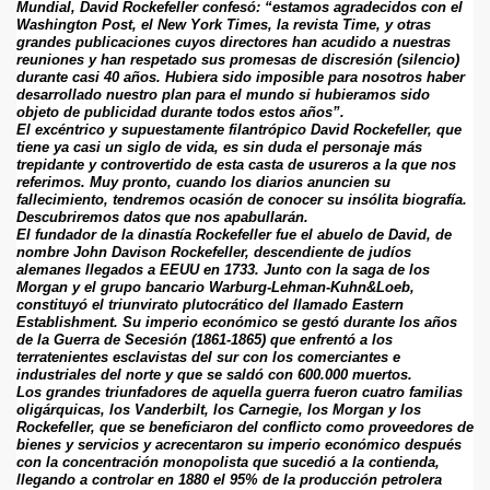
Mundial, David Rockefeller confesó: “estamos agradecidos con el 
Washington Post, el New York Times, la revista Time, y otras 
grandes publicaciones cuyos directores han acudido a nuestras 
reuniones y han respetado sus promesas de discresión (silencio) 
durante casi 40 años. Hubiera sido imposible para nosotros haber 
desarrollado nuestro plan para el mundo si hubieramos sido 
objeto de publicidad durante todos estos años”.
El excéntrico y supuestamente filantrópico David Rockefeller, que 
tiene ya casi un siglo de vida, es sin duda el personaje más 
trepidante y controvertido de esta casta de usureros a la que nos 
referimos. Muy pronto, cuando los diarios anuncien su 
fallecimiento, tendremos ocasión de conocer su insólita biografía. 
Descubriremos datos que nos apabullarán.
El fundador de la dinastía Rockefeller fue el abuelo de David, de 
nombre John Davison Rockefeller, descendiente de judíos 
alemanes llegados a EEUU en 1733. Junto con la saga de los 
Morgan y el grupo bancario Warburg-Lehman-Kuhn&Loeb, 
constituyó el triunvirato plutocrático del llamado Eastern 
Establishment. Su imperio económico se gestó durante los años 
de la Guerra de Secesión (1861-1865) que enfrentó a los 
terratenientes esclavistas del sur con los comerciantes e 
industriales del norte y que se saldó con 600.000 muertos.
Los grandes triunfadores de aquella guerra fueron cuatro familias 
oligárquicas, los Vanderbilt, los Carnegie, los Morgan y los 
Rockefeller, que se beneficiaron del conflicto como proveedores de 
bienes y servicios y acrecentaron su imperio económico después 
con la concentración monopolista que sucedió a la contienda, 
llegando a controlar en 1880 el 95% de la producción petrolera 