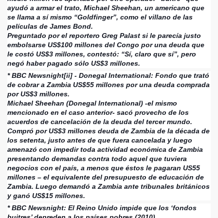
ayudó a armar el trato, Michael Sheehan, un americano que
se llama a sí mismo “Goldfinger”, como el villano de las
películas de James Bond.
Preguntado por el reportero Greg Palast si le parecía justo
embolsarse US$100 millones del Congo por una deuda que
le costó US$3 millones, contestó: “Sí, claro que sí”, pero
negó haber pagado sólo US$3 millones.
* BBC Newsnight[ii] - Donegal International: Fondo que trató
de cobrar a Zambia US$55 millones por una deuda comprada
por US$3 millones.
Michael Sheehan (Donegal International) -el mismo
mencionado en el caso anterior- sacó provecho de los
acuerdos de cancelación de la deuda del tercer mundo.
Compró por US$3 millones deuda de Zambia de la década de
los setenta, justo antes de que fuera cancelada y luego
amenazó con impedir toda actividad económica de Zambia
presentando demandas contra todo aquel que tuviera
negocios con el país, a menos que éstos le pagaran US55
millones – el equivalente del presupuesto de educación de
Zambia. Luego demandó a Zambia ante tribunales británicos
y ganó US$15 millones.
* BBC Newsnight: El Reino Unido impide que los ‘fondos
buitres’ depreden a los países pobres (2010).