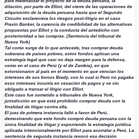
para materializar el proyecto de la deuda peruana, la
dilación, por parte de Elliot, del cierre de las operaciones de
adquisición de la deuda peruana hasta que el Segundo
Circuito esclareciera los riesgos post-litigio en el caso
Pravin Banker, la carencia de credibilidad de las alternativas
propuestas por Elliot y la conducta del antedicho con
posterioridad a las compras. (Sentencia del tribunal de
Nueva York)
Tal como surge de lo que antecede, tras comprar deuda
soberana de países pobres, estos fondos aplican una
estrategia legal que casi no deja margen para la defensa,
como en el caso de Perú (y el de Zambia), en que
extorsionaron al país en el momento en que vencían los
intereses de sus bonos Brady, con lo cual si Perú no pagaba
esos intereses incurría en cesación de pagos y se vio
obligado a transar el litigio con Elliot.
Este caso fue sometido a tribunales de Nueva York,
jurisdicción en que está prohibido comprar deuda con la
finalidad de litigar contra ella.
El juez de primera instancia falló a favor de Perú,
demostrando que este fondo compró deuda peruana con la
única finalidad de litigar y exponiendo la estrategia jurídica
aplicada intencionalmente por Elliot para acorralar a Perú. La
sentencia de segunda instancia revocó esa decisión