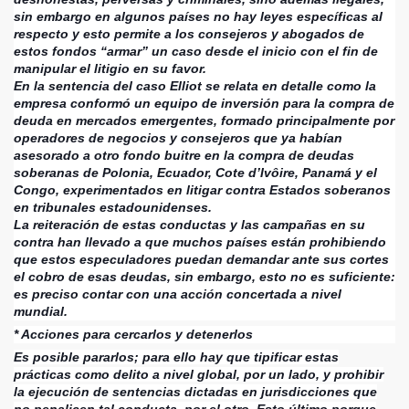
sin embargo en algunos países no hay leyes específicas al
respecto y esto permite a los consejeros y abogados de
estos fondos “armar” un caso desde el inicio con el fin de
manipular el litigio en su favor.
En la sentencia del caso Elliot se relata en detalle como la
empresa conformó un equipo de inversión para la compra de
deuda en mercados emergentes, formado principalmente por
operadores de negocios y consejeros que ya habían
asesorado a otro fondo buitre en la compra de deudas
soberanas de Polonia, Ecuador, Cote d’Ivôire, Panamá y el
Congo, experimentados en litigar contra Estados soberanos
en tribunales estadounidenses.
La reiteración de estas conductas y las campañas en su
contra han llevado a que muchos países están prohibiendo
que estos especuladores puedan demandar ante sus cortes
el cobro de esas deudas, sin embargo, esto no es suficiente:
es preciso contar con una acción concertada a nivel
mundial.
* Acciones para cercarlos y detenerlos
Es posible pararlos; para ello hay que tipificar estas
prácticas como delito a nivel global, por un lado, y prohibir
la ejecución de sentencias dictadas en jurisdicciones que
no penalicen tal conducta, por el otro. Esto último porque