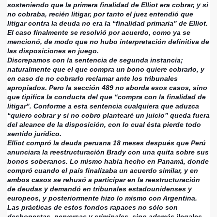
sosteniendo que la primera finalidad de Elliot era cobrar, y si
no cobraba, recién litigar, por tanto el juez entendió que
litigar contra la deuda no era la “finalidad primaria” de Elliot.
El caso finalmente se resolvió por acuerdo, como ya se
mencionó, de modo que no hubo interpretación definitiva de
las disposiciones en juego.
Discrepamos con la sentencia de segunda instancia;
naturalmente que el que compra un bono quiere cobrarlo, y
en caso de no cobrarlo reclamar ante los tribunales
apropiados. Pero la sección 489 no aborda esos casos, sino
que tipifica la conducta del que “compra con la finalidad de
litigar”. Conforme a esta sentencia cualquiera que aduzca
“quiero cobrar y si no cobro plantearé un juicio” queda fuera
del alcance de la disposición, con lo cual ésta pierde todo
sentido jurídico.
Elliot compró la deuda peruana 18 meses después que Perú
anunciara la reestructuración Brady con una quita sobre sus
bonos soberanos. Lo mismo había hecho en Panamá, donde
compró cuando el país finalizaba un acuerdo similar, y en
ambos casos se rehusó a participar en la reestructuración
de deudas y demandó en tribunales estadounidenses y
europeos, y posteriormente hizo lo mismo con Argentina.
Las prácticas de estos fondos rapaces no sólo son
deshonestas, perversas y criminales, sino además ilegales,