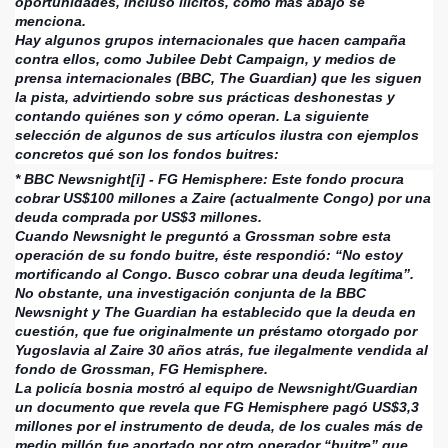
oportunidades, incluso ilícitos, como más abajo se
menciona.
Hay algunos grupos internacionales que hacen campaña
contra ellos, como Jubilee Debt Campaign, y medios de
prensa internacionales (BBC, The Guardian) que les siguen
la pista, advirtiendo sobre sus prácticas deshonestas y
contando quiénes son y cómo operan. La siguiente
selección de algunos de sus artículos ilustra con ejemplos
concretos qué son los fondos buitres:
* BBC Newsnight[i] - FG Hemisphere: Este fondo procura
cobrar US$100 millones a Zaire (actualmente Congo) por una
deuda comprada por US$3 millones.
Cuando Newsnight le preguntó a Grossman sobre esta
operación de su fondo buitre, éste respondió: “No estoy
mortificando al Congo. Busco cobrar una deuda legítima”.
No obstante, una investigación conjunta de la BBC
Newsnight y The Guardian ha establecido que la deuda en
cuestión, que fue originalmente un préstamo otorgado por
Yugoslavia al Zaire 30 años atrás, fue ilegalmente vendida al
fondo de Grossman, FG Hemisphere.
La policía bosnia mostró al equipo de Newsnight/Guardian
un documento que revela que FG Hemisphere pagó US$3,3
millones por el instrumento de deuda, de los cuales más de
medio millón fue aportado por otro operador “buitre” que