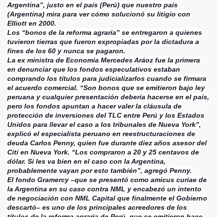
Argentina”, justo en el país (Perú) que nuestro país
RIOS
(Argentina) mira para ver cómo solucionó su litigio con
Elliott en 2000.
STAS A MENSAJES
Los “bonos de la reforma agraria” se entregaron a quienes
tuvieron tierras que fueron expropiadas por la dictadura a
fines de los 60 y nunca se pagaron.
La ex ministra de Economía Mercedes Aráoz fue la primera
en denunciar que los fondos especulativos estaban
comprando los títulos para judicializarlos cuando se firmara
el acuerdo comercial. “Son bonos que se emitieron bajo ley
peruana y cualquier presentación debería hacerse en el país,
pero los fondos apuntan a hacer valer la cláusula de
protección de inversiones del TLC entre Perú y los Estados
Unidos para llevar el caso a los tribunales de Nueva York”,
explicó el especialista peruano en reestructuraciones de
deuda Carlos Penny, quien fue durante diez años asesor del
Citi en Nueva York. “Los compraron a 20 y 25 centavos de
dólar. Si les va bien en el caso con la Argentina,
probablemente vayan por esto también”, agregó Penny.
El fondo Gramercy –que se presentó como amicus curiae de
la Argentina en su caso contra NML y encabezó un intento
de negociación con NML Capital que finalmente el Gobierno
descartó– es uno de los principales acreedores de los
títulos de la reforma agraria de Perú, que se emitieron hace