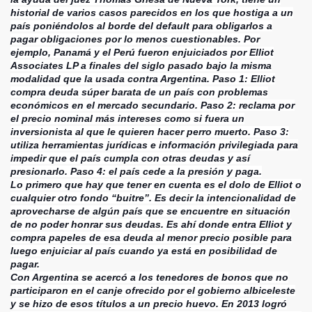
historial de varios casos parecidos en los que hostiga a un
país poniéndolos al borde del default para obligarlos a
pagar obligaciones por lo menos cuestionables. Por
ejemplo, Panamá y el Perú fueron enjuiciados por Elliot
Associates LP a finales del siglo pasado bajo la misma
modalidad que la usada contra Argentina. Paso 1: Elliot
compra deuda súper barata de un país con problemas
económicos en el mercado secundario. Paso 2: reclama por
el precio nominal más intereses como si fuera un
inversionista al que le quieren hacer perro muerto. Paso 3:
utiliza herramientas jurídicas e información privilegiada para
impedir que el país cumpla con otras deudas y así
presionarlo. Paso 4: el país cede a la presión y paga.
Lo primero que hay que tener en cuenta es el dolo de Elliot o
cualquier otro fondo “buitre”. Es decir la intencionalidad de
aprovecharse de algún país que se encuentre en situación
de no poder honrar sus deudas. Es ahí donde entra Elliot y
compra papeles de esa deuda al menor precio posible para
luego enjuiciar al país cuando ya está en posibilidad de
pagar.
Con Argentina se acercó a los tenedores de bonos que no
participaron en el canje ofrecido por el gobierno albiceleste
y se hizo de esos títulos a un precio huevo. En 2013 logró