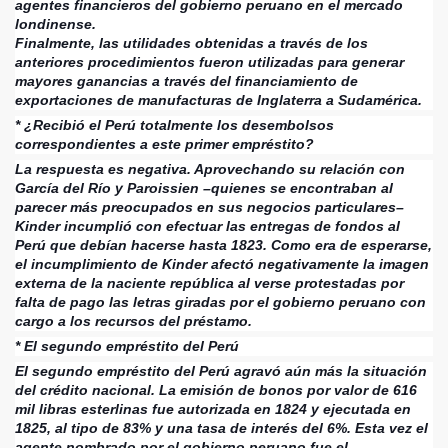
agentes financieros del gobierno peruano en el mercado
londinense.
Finalmente, las utilidades obtenidas a través de los
anteriores procedimientos fueron utilizadas para generar
mayores ganancias a través del financiamiento de
exportaciones de manufacturas de Inglaterra a Sudamérica.
* ¿Recibió el Perú totalmente los desembolsos
correspondientes a este primer empréstito?
La respuesta es negativa. Aprovechando su relación con
García del Río y Paroissien –quienes se encontraban al
parecer más preocupados en sus negocios particulares–
Kinder incumplió con efectuar las entregas de fondos al
Perú que debían hacerse hasta 1823. Como era de esperarse,
el incumplimiento de Kinder afectó negativamente la imagen
externa de la naciente república al verse protestadas por
falta de pago las letras giradas por el gobierno peruano con
cargo a los recursos del préstamo.
* El segundo empréstito del Perú
El segundo empréstito del Perú agravó aún más la situación
del crédito nacional. La emisión de bonos por valor de 616
mil libras esterlinas fue autorizada en 1824 y ejecutada en
1825, al tipo de 83% y una tasa de interés del 6%. Esta vez el
agente nombrado por el gobierno peruano fue el