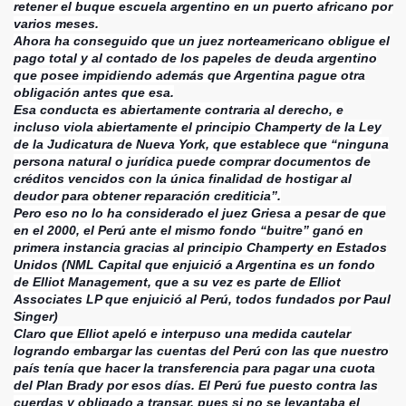
retener el buque escuela argentino en un puerto africano por
varios meses.
Ahora ha conseguido que un juez norteamericano obligue el
CE
pago total y al contado de los papeles de deuda argentino
que posee impidiendo además que Argentina pague otra
obligación antes que esa.
Esa conducta es abiertamente contraria al derecho, e
incluso viola abiertamente el principio Champerty de la Ley
de la Judicatura de Nueva York, que establece que “ninguna
persona natural o jurídica puede comprar documentos de
créditos vencidos con la única finalidad de hostigar al
deudor para obtener reparación crediticia”.
Pero eso no lo ha considerado el juez Griesa a pesar de que
en el 2000, el Perú ante el mismo fondo “buitre” ganó en
primera instancia gracias al principio Champerty en Estados
Unidos (NML Capital que enjuició a Argentina es un fondo
de Elliot Management, que a su vez es parte de Elliot
Associates LP que enjuició al Perú, todos fundados por Paul
Singer)
Claro que Elliot apeló e interpuso una medida cautelar
logrando embargar las cuentas del Perú con las que nuestro
país tenía que hacer la transferencia para pagar una cuota
del Plan Brady por esos días. El Perú fue puesto contra las
cuerdas y obligado a transar, pues si no se levantaba el