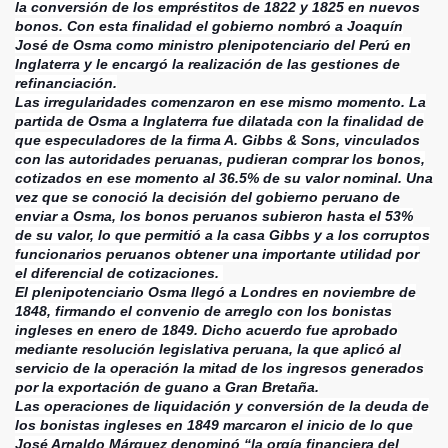
la conversión de los empréstitos de 1822 y 1825 en nuevos
bonos. Con esta finalidad el gobierno nombró a Joaquín
José de Osma como ministro plenipotenciario del Perú en
Inglaterra y le encargó la realización de las gestiones de
refinanciación.
Las irregularidades comenzaron en ese mismo momento. La
partida de Osma a Inglaterra fue dilatada con la finalidad de
que especuladores de la firma A. Gibbs & Sons, vinculados
con las autoridades peruanas, pudieran comprar los bonos,
cotizados en ese momento al 36.5% de su valor nominal. Una
vez que se conoció la decisión del gobierno peruano de
enviar a Osma, los bonos peruanos subieron hasta el 53%
de su valor, lo que permitió a la casa Gibbs y a los corruptos
funcionarios peruanos obtener una importante utilidad por
el diferencial de cotizaciones.
El plenipotenciario Osma llegó a Londres en noviembre de
1848, firmando el convenio de arreglo con los bonistas
ingleses en enero de 1849. Dicho acuerdo fue aprobado
mediante resolución legislativa peruana, la que aplicó al
servicio de la operación la mitad de los ingresos generados
por la exportación de guano a Gran Bretaña.
Las operaciones de liquidación y conversión de la deuda de
los bonistas ingleses en 1849 marcaron el inicio de lo que
José Arnaldo Márquez denominó “la orgía financiera del